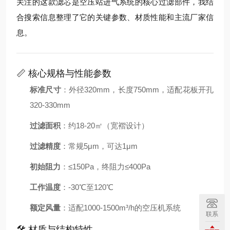
关注的这款滤芯是空压站进气系统的核心过滤部件，我结
合搜索信息整理了它的关键参数、材质性能和主流厂家信
息。
📏 核心规格与性能参数
标准尺寸
：外径320mm，长度750mm，适配花板开孔
320-330mm
过滤面积
：约18-20㎡（宽褶设计）
过滤精度
：常规5μm，可达1μm
初始阻力
：≤150Pa，终阻力≤400Pa
工作温度
：-30℃至120℃
额定风量
：适配1000-1500m³/h的空压机系统
联系
🛠️ 材质与结构特性