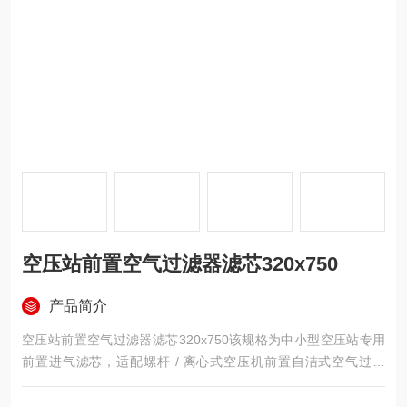
空压站前置空气过滤器滤芯320x750
产品简介
空压站前置空气过滤器滤芯320x750该规格为中小型空压站专用
前置进气滤芯，适配螺杆 / 离心式空压机前置自洁式空气过滤
器，核心需求聚焦低阻节能、高效除尘、易清灰、适配脉冲反
吹，专为保护空压机转子 / 轴承、降低进气阻力设计，以下是全