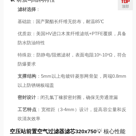
顶部
滤材选择
：
基础款：国产聚酯长纤维无纺布，耐温85℃
优质款：美国HV进口木浆纤维滤纸+PTFE覆膜，具备
防水防油特性
特殊款：防静电/阻燃滤材，表面电阻10⁶-10⁹Ω，符合
防爆要求
支撑结构
：5mm以上电镀锌菱形网骨架，两端0.8mm
以上防锈钢板端盖
密封设计
：闭孔氯丁橡胶密封圈，确保无旁通泄漏
工艺特点
：宽褶距（3-4mm）设计，提高容尘量和反
吹清灰效率
空压站前置空气过滤器滤芯320x750
💡 核心性能