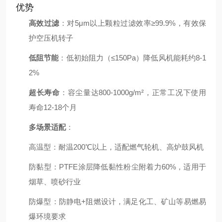
优势
高效过滤
：对5μm以上颗粒过滤效率≥99.9%，有效保
护空压机转子
低阻节能
：低初始阻力（≤150Pa）降低风机能耗约8-1
2%
超长寿命
：容尘量达800-1000g/m²，正常工况下使用
寿命12-18个月
多场景适配
：
高温型：耐温200℃以上，适配燃气轮机、高炉鼓风机
防黏型：PTFE涂层降低黏性粉尘附着力60%，适用于
烟草、喷砂行业
防爆型：防静电+阻燃设计，满足化工、矿山等易燃易
爆环境要求