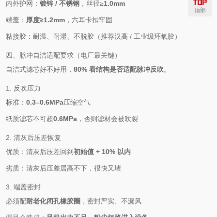
内外护网：
镀锌 / 不锈钢
，丝径≥
1.0mm
顶部
端盖：
厚度≥1.2mm
，六耳卡扣牢固
粘接胶：耐温、耐湿、不脱胶（推荐汉高 / 工业级环氧胶）
四、脉冲自洁适配要求（电厂最关键）
自洁式滤芯好不好用，
80% 看结构是否适配脉冲反吹
。
1. 反吹压力
标准：
0.3–0.6MPa
压缩空气
纸质滤芯不可超
0.6MPa
，否则滤材会被吹裂
2. 清灰后压差恢复
优质：清灰后压差回到
初始值 + 10% 以内
劣质：清灰后压差居高不下，很快又堵
3. 端盖密封
必须配
耐老化闭孔橡胶圈
，密封严实、不漏风