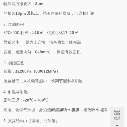
特殊高洁净要求：
3μm
严禁选
10μm 及以上
，挡不住细粉煤灰，会磨损叶轮
2. 过滤面积
320×900 标准：
≥16㎡
，优质可达
17–18㎡
面积过小 → 阻力上升快、清灰频繁、能耗高
宽褶、褶距均匀（
6–8mm
），保证有效面积
3. 初始压差
合格：
≤1200Pa（0.0012MPa）
压差越低，风机电耗越小，长期节能非常明显
4. 耐温与耐湿
正常工况：
-20℃～+80℃
潮湿、含烟气环境：必须选
耐湿滤纸 + 覆膜
，避免吸水塌陷
联系
5. 支撑结构（防吸瘪、防吹破）