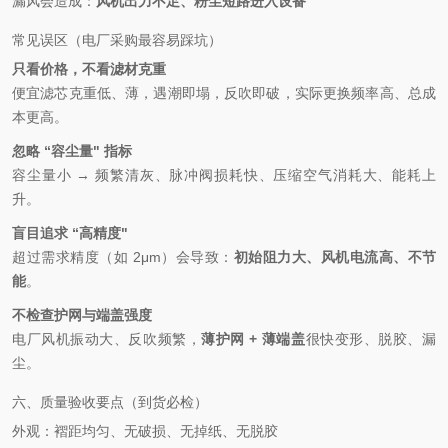
漏风会造成：
风机出力不足、粉尘短路进入设备
常见误区（电厂采购最容易踩坑）
只看价格，不看滤材克重
便宜滤芯克重低、薄，遇潮即塌，反吹即破，实际更换频率高、总成
本更高。
忽略 “容尘量" 指标
容尘量小 → 频繁清灰、脉冲阀损耗快、压缩空气消耗大、能耗上
升。
盲目追求 “高精度"
超过需求精度（如 2μm）会导致：
初始阻力大、风机电流高、不节
能
。
不检查护网与端盖强度
电厂风机振动大、反吹频繁，
薄护网 + 薄端盖
很快变形、脱胶、漏
尘。
六、质量验收要点（到货必检）
外观：褶距均匀、无破损、无掉纸、无脱胶