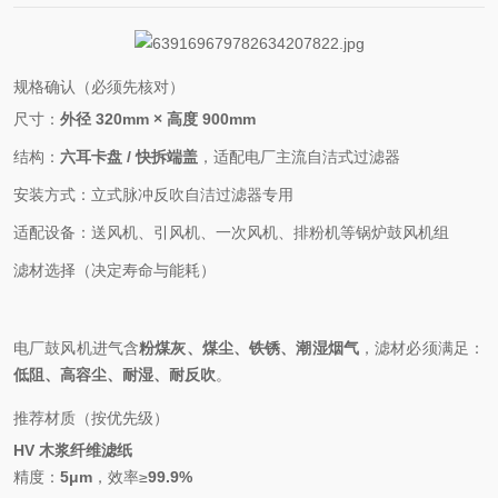
规格确认（必须先核对）
尺寸：
外径 320mm × 高度 900mm
结构：
六耳卡盘 / 快拆端盖
，适配电厂主流自洁式过滤器
安装方式：立式脉冲反吹自洁过滤器专用
适配设备：送风机、引风机、一次风机、排粉机等锅炉鼓风机组
滤材选择（决定寿命与能耗）
电厂鼓风机进气含
粉煤灰、煤尘、铁锈、潮湿烟气
，滤材必须满足：
低阻、高容尘、耐湿、耐反吹
。
推荐材质（按优先级）
HV 木浆纤维滤纸
精度：
5μm
，效率≥
99.9%