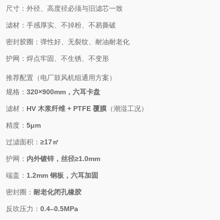
尺寸：外径、高度径必须与旧滤芯一致
滤材：手感厚实、不掉粉、不易撕破
密封胶圈：弹性好、无裂纹、耐油耐老化
护网：焊点牢固、不生锈、不变形
推荐配置（电厂鼓风机组通用方案）
规格：
320×900mm，六耳卡盘
滤材：
HV 木浆纤维 + PTFE 覆膜
（潮湿工况）
精度：
5μm
过滤面积：
≥17㎡
护网：
内外镀锌，丝径≥1.0mm
端盖：
1.2mm 钢板，六耳加固
密封圈：
耐老化闭孔橡胶
反吹压力：
0.4–0.5MPa