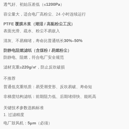
透气好、初始压差低（≤
1200Pa
）
容尘量大，适合电厂高粉尘、24 小时连续运行
PTFE 覆膜木浆（潮湿 / 高黏粉尘工况）
表面光滑、疏水、粉尘不易嵌入
清灰、不易糊堵，寿命比普通纸长
30%–50%
防静电阻燃滤纸（含煤粉 / 易燃粉尘）
防静电、阻燃，符合电厂安全规范
滤材克重≥
220g/㎡
，防止反吹破损
不推荐
普通低克重纸质：易受潮变形、反吹易破、寿命短
非梯度结构滤纸：前期阻力低、后期堵得快、能耗高
关键技术参数选购标准
1. 过滤精度
电厂鼓风机：
5μm
（必须）