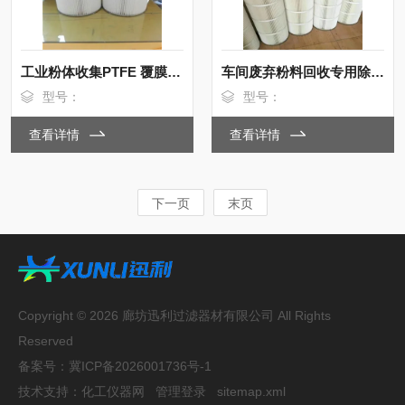
工业粉体收集PTFE 覆膜除尘滤筒350*660
车间废弃粉料回收专用除尘滤筒350*660mm
型号：
型号：
查看详情
查看详情
下一页
末页
Copyright © 2026 廊坊迅利过滤器材有限公司 All Rights
Reserved
备案号：
冀ICP备2026001736号-1
技术支持：
化工仪器网
管理登录
sitemap.xml