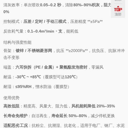
清灰效率：单次喷吹
0.05–0.2 秒
，清除
80%–90%
积灰，阻力恢复
≥9
0%
顶部
控制模式：
压差 / 定时 / 手动三模式
，压差精度 **±5Pa**
反吹耗气量：
0.1–0.4m³/min・支
，能耗低
结构与强度性能
骨架：
镀锌 / 不锈钢菱形网
，抗压 **≥2000Pa**，抗负压、抗脉冲冲
击不变形
端盖：
六耳快拆（PE / 金属）+ 聚氨酯发泡密封
，零漏风
耐温：
-30℃ ~ +85℃
（覆膜型可达
120℃
）
耐湿：
≤95%RH
，憎水防油（覆膜型）
使用优势
高效低阻
：精度高、风量大、阻力低，
风机能耗降低 20%–35%
长寿命免维护
：自洁再生，
寿命延长 50%–80%
，减少停机更换
适配恶劣工况
：抗粉尘、抗潮湿、抗老化，适用于电厂、钢厂、水泥