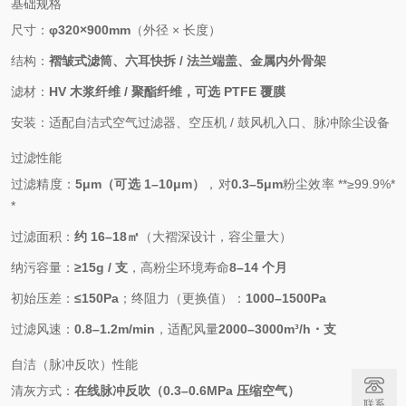
基础规格
尺寸：
φ320×900mm
（外径 × 长度）
结构：
褶皱式滤筒、六耳快拆 / 法兰端盖、金属内外骨架
滤材：
HV 木浆纤维 / 聚酯纤维，可选 PTFE 覆膜
安装：适配自洁式空气过滤器、空压机 / 鼓风机入口、脉冲除尘设备
过滤性能
过滤精度：
5μm（可选 1–10μm）
，对
0.3–5μm
粉尘效率 **≥99.9%*
*
过滤面积：
约 16–18㎡
（大褶深设计，容尘量大）
纳污容量：
≥15g / 支
，高粉尘环境寿命
8–14 个月
初始压差：
≤150Pa
；终阻力（更换值）：
1000–1500Pa
过滤风速：
0.8–1.2m/min
，适配风量
2000–3000m³/h・支
自洁（脉冲反吹）性能
清灰方式：
在线脉冲反吹（0.3–0.6MPa 压缩空气）
联系