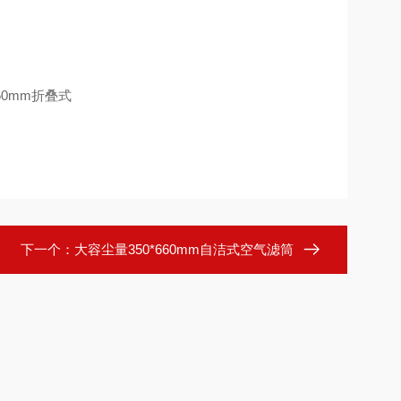
下一个：
大容尘量350*660mm自洁式空气滤筒