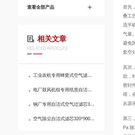
首先
查看全部产品
叠工
流平
气量
相关文章
避免
RELATED ARTICLES
套空
其次
工业农机专用蜂窝式空气滤芯AL172781技术参数
款，
密封
电厂鼓风机组专用纸质自洁式空气滤芯320*900选购指南
塔，
从源
钢厂专用自洁式空气过滤芯320*900mm操作使用
第三
空气除尘自洁式滤芯320*900mm 性能
Pa