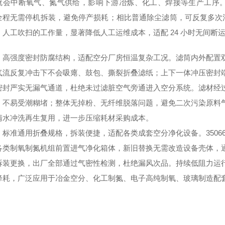
就会中断氧气、氮气供给，影响下游冶炼、化工、焊接等生产工序
全程无需停机拆装，避免停产损耗；相比普通除尘滤筒，可反复多次
、人工吹扫的工作量，显著降低人工运维成本，适配 24 小时无间断
，高强度密封防腐结构，适配空分厂房恒温复杂工况。滤筒内外配置
气流反复冲击下不会吸瘪、鼓包、撕裂折叠滤纸；上下一体冲压密封
密封严实无漏气通道，杜绝未过滤脏空气旁通进入空分系统。滤材经
，不易受潮糊堵；整体无掉粉、无纤维脱落问题，避免二次污染原料
清水冲洗再生复用，进一步压缩耗材采购成本。
，标准通用折叠规格，拆装便捷，适配各类成套空分净化设备。350
6
各类制氧制氮机组前置进气净化箱体，新旧替换无需改造设备壳体，
拆装更换，出厂全部通过气密性检测，杜绝漏风次品。持续低阻力运
降耗，广泛应用于冶金空分、化工制氮、电子高纯制氧、玻璃制造配