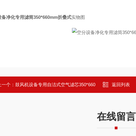
备净化专用滤筒350*660mm折叠式
实物图
上一个：
鼓风机设备专用自洁式空气滤芯350*660
返回列表
在线留言