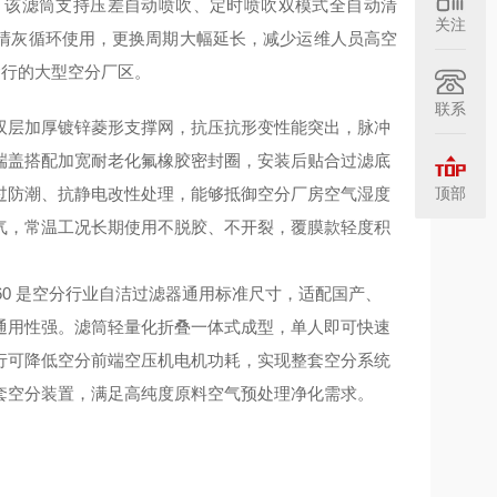
。该滤筒支持压差自动喷吹、定时喷吹双模式全自动清
关注
清灰循环使用，更换周期大幅延长，减少运维人员高空
运行的大型空分厂区。
联系
双层加厚镀锌菱形支撑网，抗压抗形变性能突出，脉冲
端盖搭配加宽耐老化氟橡胶密封圈，安装后贴合过滤底
顶部
过防潮、抗静电改性处理，能够抵御空分厂房空气湿度
气，常温工况长期使用不脱胶、不开裂，覆膜款轻度积
60 是空分行业自洁过滤器通用标准尺寸，适配国产、
通用性强。滤筒轻量化折叠一体式成型，单人即可快速
行可降低空分前端空压机电机功耗，实现整套空分系统
套空分装置，满足高纯度原料空气预处理净化需求。