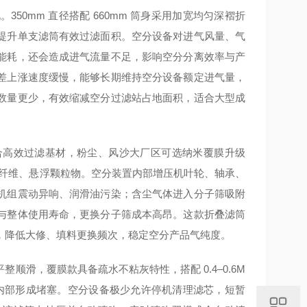
0mm 直径搭配 660mm 筒身采用加宽均匀深褶折
提升单支滤筒有效过滤面积。空分设备对进气风量、气
能耗，还会造成进气流量不足，影响空分分离效率与产
差上涨速度缓慢，能够长期维持空分设备额定进气量，
数量更少，有效缩减空分过滤站占地面积，适合大型成
合高效过滤基材，粉尘、风沙大厂区可选纳米覆膜升级
细微纤维、悬浮颗粒物。空分装置内部增压机叶轮、轴承、
机组震动异响、润滑油污染；含尘气体进入分子筛吸附
与整体使用寿命，更换分子筛成本高昂。这款折叠滤筒
，降低大修、填料更换频次，稳定空分产品气纯度。
滑，覆膜款具备疏水不粘灰特性，搭配 0.4–0.6M
维内部形成堵塞。空分设备极少允许停机清理滤芯，短暂