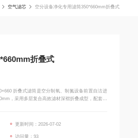
空气滤芯
空分设备净化专用滤筒350*660mm折叠式
*660mm折叠式
350×660 折叠式滤筒是空分制氧、制氮设备前置自洁进
660mm，采用多层复合高效滤材深褶折叠成型，配套脉
 / 纳米覆膜滤料，内外双层防腐支撑网搭配一体式密
物、铁锈杂质，严控进气洁净度，保护空压机、增压
更新时间：2026-07-02
访问量：93