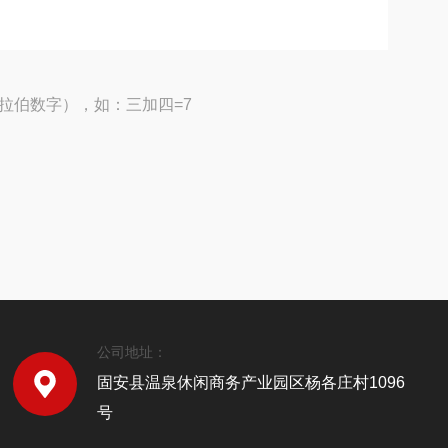
拉伯数字），如：三加四=7
公司地址：
固安县温泉休闲商务产业园区杨各庄村1096
号