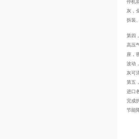
停机
灰，
拆装
第四
高压
座，
波动
灰可
第五
进口
完成
节能