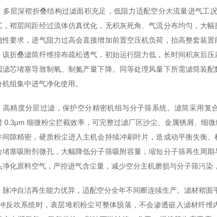
，多层深褶折叠结构过滤面积充足，低阻力适配空分大流量进气工况。35
艺，褶层间距经过流体仿真优化，无积灰死角、气流分布均匀，大幅
稳性要求，进气阻力过高会直接增加前置空压机负荷，抬高整套装置
。该折叠滤筒纤维排布疏松透气，初始运行阻力低，长时间积灰后压
因滤芯堵塞导致制氧、制氮产量下降。同等处理风量下所需滤筒装配
分机组集中进气净化使用。
，高精度分层过滤，保护空分精密机组与分子筛系统。滤筒采用复
对 0.3μm 细微粉尘拦截效率，可完整过滤厂区沙尘、金属锈屑、
件间隙精密，硬质粉尘进入主机会持续冲刷叶片，造成动平衡失衡、
会堵塞吸附剂微孔，大幅降低分子筛吸附容量，缩短分子筛再生周期
头净化原料空气，严控进气含尘量，减少空分主机磨损与分子筛污染
，脉冲自洁再生能力优异，适配空分全年不间断连续生产。滤材褶面平整顺
 脉冲反吹系统时，表层堆积粉尘可整体脱落，不会渗透嵌入滤材纤