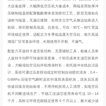
大设备故障，大幅降低空压机大修成本。两端采用加厚冲
压钢制端盖搭配聚氨酯整体发泡密封工艺，胶层无缝粘合
滤材与端盖，无漏尘缝隙，杜绝含尘空气从侧边短路进入
机组，密封胶耐高低温、抗老化，可在 - 30℃～80℃宽温
环境稳定使用，适配北方冬季低温露天空压站、南方高温
潮湿厂区等复杂环境，长期使用不开裂、不漏气。
配套六耳旋转卡盘安装结构，无需辅助工具，检修人员单
人旋转卡扣即可快速拆装更换，十秒完成单支滤芯拆装作
业，大幅缩短空压站停机维保时长；依托脉冲在线自洁设
计，系统可通过压差联动或定时控制自动喷吹清灰，0.4～
0.6MPa 压缩空气瞬时反吹抖落筒表面积灰，清灰后压差
快速回落至初始标准，不用停机拆筒人工清理，实现空压
机不间断连续生产，平稳工况滤芯使用寿命可达 10～14
个月，高粉尘环境也能稳定使用 6 个月以上，极大减少滤