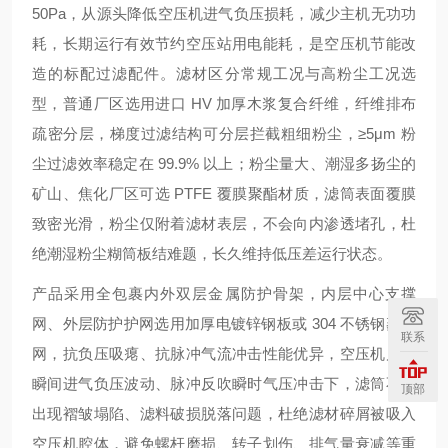
50Pa，从源头降低空压机进气负压损耗，减少主机无功功
耗，长期运行有效节约空压站用电能耗，是空压机节能改
造的标配过滤配件。滤材区分常规工况与高粉尘工况选
型，普通厂区选用进口 HV 加厚木浆复合纤维，纤维排布
疏密分层，梯度过滤结构可分层拦截粗细粉尘，≥5μm 粉
尘过滤效率稳定在 99.9% 以上；粉尘量大、潮湿多扬尘的
矿山、焦化厂区可选 PTFE 覆膜聚酯材质，滤筒表面覆膜
致密光滑，粉尘仅附着滤材表层，不会向内渗透堵孔，杜
绝潮湿粉尘糊筒板结难题，长久维持低压差运行状态。
产品采用全包裹内外双层金属防护骨架，内层中心支撑
网、外层防护护网选用加厚电镀锌钢板或 304 不锈钢菱形
联系
网，抗负压吸瘪、抗脉冲气流冲击性能优异，空压机启停
瞬间进气负压波动、脉冲反吹瞬时气压冲击下，滤筒不会
顶部
出现褶皱塌陷、滤料破损脱落问题，杜绝滤材碎屑被吸入
空压机腔体，避免螺杆磨损、转子划伤、排气量衰减等重