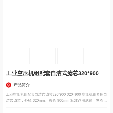
工业空压机组配套自洁式滤芯320*900
产品简介
工业空压机组配套自洁式滤芯320*900 320×900 空压机组专用自
洁式滤芯，外径 320mm、总长 900mm 标准通用滤筒，主流六
耳卡盘快拆结构，滤材可选 HV 木浆纤维、聚酯、PTFE 纳米覆
膜三种材质，内外双层镀锌 / 304 不锈钢支撑网，单支有效过滤