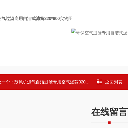
气过滤专用自洁式滤筒320*900
实物图
上一个：
鼓风机进气自洁过滤专用空气滤芯320*900
返回列表
在线留言