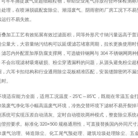
%，可牢牢捕捉废气里超细颗粒物，帮助企业尾气排放符合环保检测
性处理，在喷淋脱硫配套除尘、潮湿废气、阴雨密闭厂房工况下不易
续运行不易失效。
折叠加工工艺有效拓展有效过滤面积，同等外形尺寸纳污量远高于普
粉尘量大，大容量纳污结构可以延缓滤芯堵塞周期，拉长更换使用时
。滤芯内外配置加厚防腐支撑网，可选镀锌钢网与 304 不锈钢网两
，不会出现滤材吸瘪破损、粉尘穿透漏料的问题，从源头避免粉尘超
圈，六耳卡扣结构和行业通用除尘花板精准匹配，安装缝隙密闭不漏
耗时。
环境适应能力全面，适用工况温度 - 25℃～85℃，既能在常温五
涂装废气净化等小幅高温废气环境，冷热交替环境下滤材不易开裂掉
制系统可实现压差自动清灰、定时自动喷吹两种模式，整套除尘系统
的管控要求。标准化 320×900 规格通用性，可直接替换国内外同
涂废气治理、铸造除尘、化工尾气预处理、建筑垃圾处理除尘、五