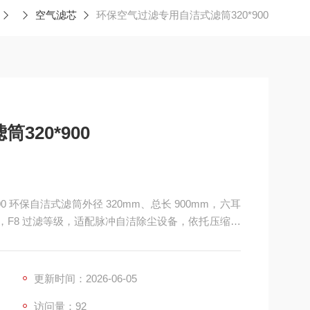
空气滤芯
环保空气过滤专用自洁式滤筒320*900
320*900
00 环保自洁式滤筒外径 320mm、总长 900mm，六耳
型，F8 过滤等级，适配脉冲自洁除尘设备，依托压缩空
收集、车间尾气净化，滤除悬浮粉尘、烟气颗粒物，
更新时间：2026-06-05
访问量：92