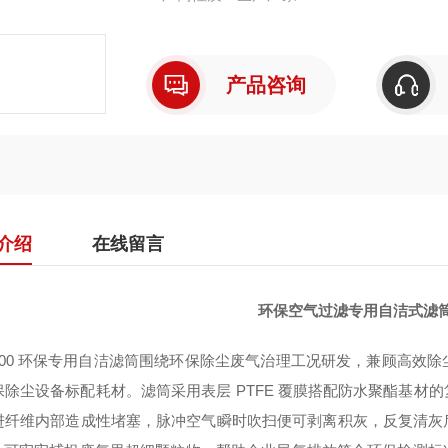
产品咨询
介绍
在线留言
环保空气过滤专用自洁式滤筒32
0*900 环保专用自洁滤筒围绕环保除尘废气治理工况研发，兼顾高
保除尘设备标配耗材。滤筒采用表层 PTFE 覆膜搭配防水聚酯基材
进纤维内部造成性堵塞，脉冲空气瞬时吹扫便可剥离积灰，反复清灰