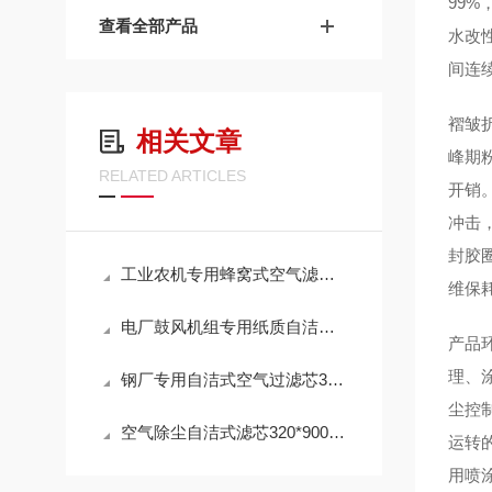
99
查看全部产品
水改
间连
褶皱
相关文章
峰期
RELATED ARTICLES
开销
冲击
封胶
工业农机专用蜂窝式空气滤芯AL172781技术参数
维保
电厂鼓风机组专用纸质自洁式空气滤芯320*900选购指南
产品
理、
钢厂专用自洁式空气过滤芯320*900mm操作使用
尘控
空气除尘自洁式滤芯320*900mm 性能
运转
用喷