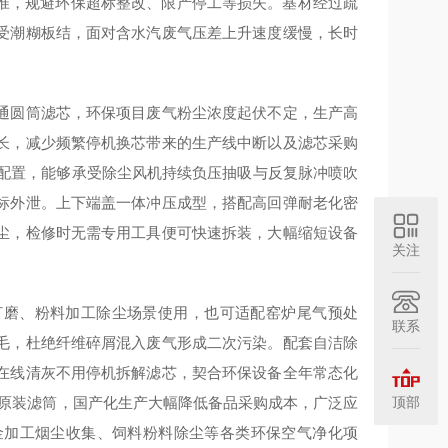
标准，规避环保超标整改、限产停工等损失。基材经过疏
受潮糊板结，面对含水汽废气压差上升速度缓慢，长时
通圆筒滤芯，环保项目废气粉尘浓度起伏不定，生产高
长，减少频繁停机换芯带来的生产线中断以及滤芯采购
种配置，能够承受除尘风机持续负压抽吸与反复脉冲喷吹
标外泄。上下端盖一体冲压成型，搭配高回弹耐老化密
尘，检修时无需专用工具便可快速拆装，大幅缩短设备
关注
金打磨、粉料加工除尘场景使用，也可适配窑炉尾气预处
联系
毛，杜绝纤维碎屑混入废气形成二次污染。配套自洁除
在线清灰不用停机拆解滤芯，契合环保设备全年常态化
顶部
尺寸原装滤筒，国产化生产大幅降低备品采购成本，广泛应
金加工烟尘收集、饲料粉料除尘等各类环保空气净化项