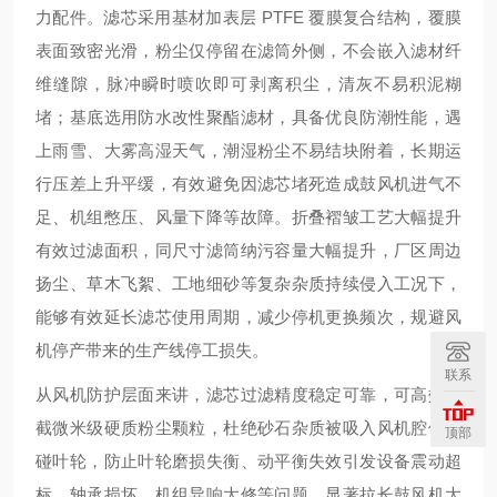
力配件。滤芯采用基材加表层 PTFE 覆膜复合结构，覆膜
表面致密光滑，粉尘仅停留在滤筒外侧，不会嵌入滤材纤
维缝隙，脉冲瞬时喷吹即可剥离积尘，清灰不易积泥糊
堵；基底选用防水改性聚酯滤材，具备优良防潮性能，遇
上雨雪、大雾高湿天气，潮湿粉尘不易结块附着，长期运
行压差上升平缓，有效避免因滤芯堵死造成鼓风机进气不
足、机组憋压、风量下降等故障。折叠褶皱工艺大幅提升
有效过滤面积，同尺寸滤筒纳污容量大幅提升，厂区周边
扬尘、草木飞絮、工地细砂等复杂杂质持续侵入工况下，
能够有效延长滤芯使用周期，减少停机更换频次，规避风
机停产带来的生产线停工损失。
联系
从风机防护层面来讲，滤芯过滤精度稳定可靠，可高效拦
截微米级硬质粉尘颗粒，杜绝砂石杂质被吸入风机腔体磕
顶部
碰叶轮，防止叶轮磨损失衡、动平衡失效引发设备震动超
标、轴承损坏、机组异响大修等问题，显著拉长鼓风机大