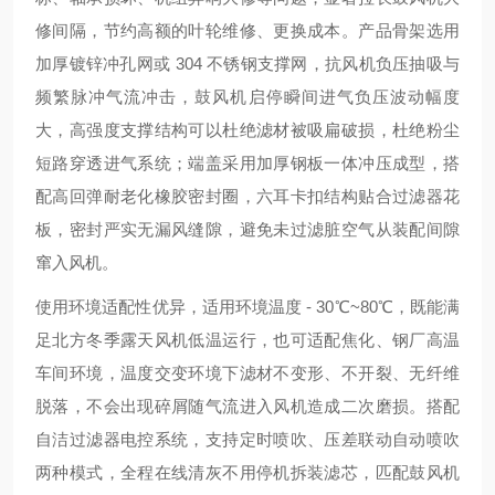
修间隔，节约高额的叶轮维修、更换成本。产品骨架选用
加厚镀锌冲孔网或 304 不锈钢支撑网，抗风机负压抽吸与
频繁脉冲气流冲击，鼓风机启停瞬间进气负压波动幅度
大，高强度支撑结构可以杜绝滤材被吸扁破损，杜绝粉尘
短路穿透进气系统；端盖采用加厚钢板一体冲压成型，搭
配高回弹耐老化橡胶密封圈，六耳卡扣结构贴合过滤器花
板，密封严实无漏风缝隙，避免未过滤脏空气从装配间隙
窜入风机。
使用环境适配性优异，适用环境温度 - 30℃~80℃，既能满
足北方冬季露天风机低温运行，也可适配焦化、钢厂高温
车间环境，温度交变环境下滤材不变形、不开裂、无纤维
脱落，不会出现碎屑随气流进入风机造成二次磨损。搭配
自洁过滤器电控系统，支持定时喷吹、压差联动自动喷吹
两种模式，全程在线清灰不用停机拆装滤芯，匹配鼓风机