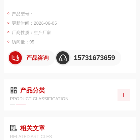
00mm，F8 高效过滤等级，适配高炉风机、脱硫风机、工艺离心
鼓风机配套自洁进气过滤器，依靠压缩空气脉冲反吹自动清灰，
产品型号：
不间断过滤空气中沙尘、絮状物、细小粉尘，稳固进气洁净度，
更新时间：2026-06-05
保护风机叶轮、轴承与内部精密构件。
厂商性质：生产厂家
访问量：95
15731673659
产品咨询
产品分类
PRODUCT CLASSIFICATION
相关文章
RELATED ARTICLES