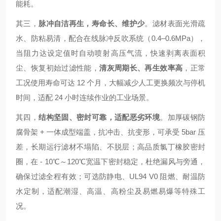
能耗。
其三，
脉冲自洁再生，寿命长、维护少
。滤材表面光滑疏
水、防粘易清，配合在线脉冲反吹系统（0.4–0.6MPa），
当阻力达设定值时自动喷射高压气流，快速剥离表面积
尘、恢复初始过滤性能，
清灰周期长、再生效率高
，正常
工况使用寿命可达 12 个月，大幅减少人工更换频次与停机
时间，适配 24 小时连续作业的工业场景。
其四，
结构坚固、密封可靠，适配恶劣环境
。加厚碳钢防
腐骨架 + 一体成型端盖，抗冲击、抗变形，可承受 5bar 压
差，长期运行滤材不塌陷、不脱层；高品质氯丁橡胶密封
圈，在 - 10℃～120℃宽温下密封稳定，杜绝漏风与旁通，
确保过滤全程有效；可选防静电、UL94 V0 阻燃、耐温防
水定制，适配潮湿、高温、高粉尘及易燃易爆等特殊工
况。