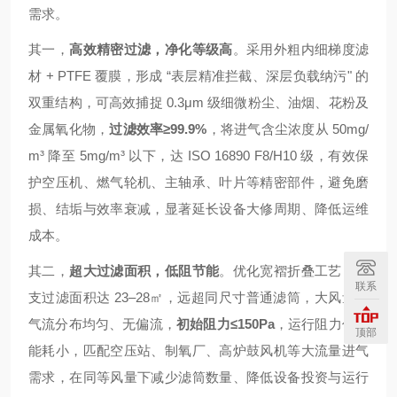
需求。
其一，
高效精密过滤，净化等级高
。采用外粗内细梯度滤
材 + PTFE 覆膜，形成 “表层精准拦截、深层负载纳污" 的
双重结构，可高效捕捉 0.3μm 级细微粉尘、油烟、花粉及
金属氧化物，
过滤效率≥99.9%
，将进气含尘浓度从 50mg/
m³ 降至 5mg/m³ 以下，达 ISO 16890 F8/H10 级，有效保
护空压机、燃气轮机、主轴承、叶片等精密部件，避免磨
损、结垢与效率衰减，显著延长设备大修周期、降低运维
成本。
其二，
超大过滤面积，低阻节能
。优化宽褶折叠工艺，单
联系
支过滤面积达 23–28㎡，远超同尺寸普通滤筒，大风量下
气流分布均匀、无偏流，
初始阻力≤150Pa
，运行阻力低、
顶部
能耗小，匹配空压站、制氧厂、高炉鼓风机等大流量进气
需求，在同等风量下减少滤筒数量、降低设备投资与运行