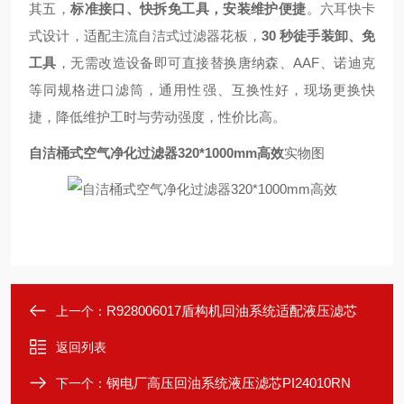
其五，
标准接口、快拆免工具，安装维护便捷
。六耳快卡
式设计，适配主流自洁式过滤器花板，
30 秒徒手装卸、免
工具
，无需改造设备即可直接替换唐纳森、AAF、诺迪克
等同规格进口滤筒，通用性强、互换性好，现场更换快
捷，降低维护工时与劳动强度，性价比高。
自洁桶式空气净化过滤器320*1000mm高效
实物图
R928006017盾构机回油系统适配液压滤芯
上一个：
返回列表
钢电厂高压回油系统液压滤芯PI24010RN
下一个：