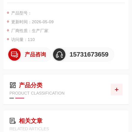
320mm、高 1000mm，采用梯度滤材 + PTFE 覆膜与宽褶折叠
结构，0.3–5μm 高精度过滤（效率≥99.9%），单支过滤面积达 2
产品型号：
3–28㎡，适配脉冲反吹自洁，低阻大风量、疏水防粘、快拆免工
更新时间：2026-05-09
具
厂商性质：生产厂家
访问量：110
15731673659
产品咨询
产品分类
PRODUCT CLASSIFICATION
相关文章
RELATED ARTICLES