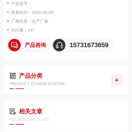
产品型号：
磨屑、氧化油泥、管路锈蚀杂质与粉尘颗粒物，稳定控制油液清
更新时间：2026-05-09
洁度，保护伺服阀、液压泵、减速机等精密设备部件，抗压耐温
性能优异
厂商性质：生产厂家
访问量：147
15731673659
产品咨询
产品分类
PRODUCT CLASSIFICATION
相关文章
RELATED ARTICLES