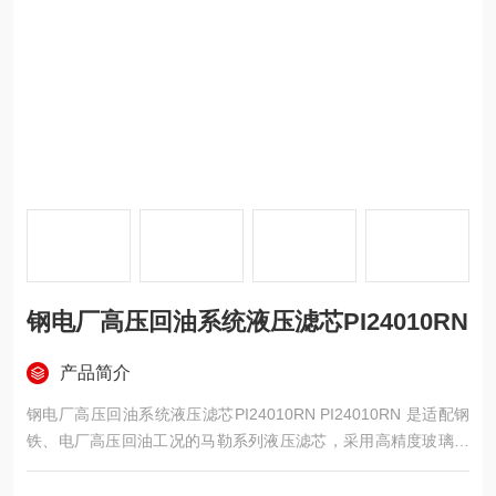
钢电厂高压回油系统液压滤芯PI24010RN
产品简介
钢电厂高压回油系统液压滤芯PI24010RN PI24010RN 是适配钢
铁、电厂高压回油工况的马勒系列液压滤芯，采用高精度玻璃纤
维滤材，过滤精度 10μm，专为钢厂轧钢机组、电厂汽轮机油
站、液压站高压回油系统量身打造，可高效滤除液压油中的金属