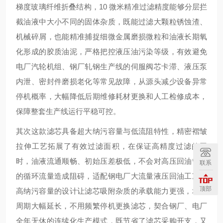
梯度玻璃纤维折叠结构，10 微米精准过滤精度能够分层拦
截油液中大小不同的固体杂质，既能过滤大颗粒锈蚀渣、
机械碎屑，也能精准捕捉细微金属磨损微粒和油液长期氧
化形成的胶质油泥，严格把控液压油污染等级，有效避免
电厂汽轮机组、钢厂轧钢生产线的伺服阀芯卡滞、液压泵
内泄、密封件磨损老化等常见故障，从源头减少设备异常
停机概率，大幅降低后期维修耗材更换和人工检修成本，
保障整套生产线运行平稳可控。
其次这款滤芯具备超大纳污容量与低流阻特性，精密褶皱
拉伸工艺拓展了有效过滤面积，在保证高精度过滤的同
时，油液流通顺畅、初始压差极低，不会对高压回油管路
联系
的循环流量造成阻碍，适配钢电厂大流量液压回油工况。
顶部
高纳污容量的设计让滤芯吸附杂质的承载能力更强，堵塞
周期大幅延长，不用频繁停机更换滤芯，契合钢厂、电厂
全年无休的连续化生产模式，既节省了滤芯采购开支，又