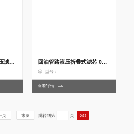
盾构机回油系统专用液压滤芯WG434
回油管路液压折叠式滤芯 01E120/10P16EP
型号：
查看详情
一页
末页
跳转到第
页