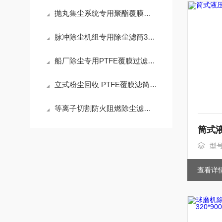
抛丸集尘系统专用聚酯覆膜滤筒350*900mm操作使用
脉冲除尘机组专用除尘滤筒350*660聚酯纤维技术参数
船厂除尘专用PTFE覆膜过滤筒325*660技术参数
立式粉尘回收 PTFE覆膜滤筒350*660mm工作原理
等离子切割防火阻燃除尘滤筒350*660mm工作原理
型
查看详