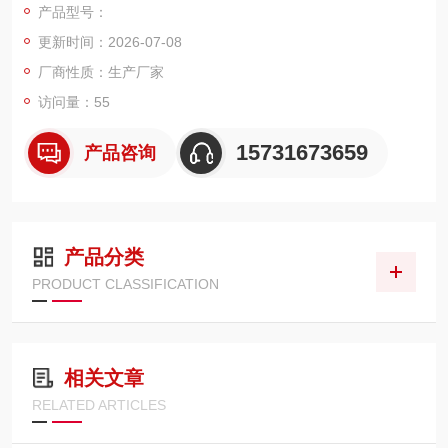
产品型号：
持六耳快拆、法兰顶装两种安装方式。专为 0.3μm 级超细粉料、
更新时间：2026-07-08
漆雾、焊接烟尘等微细粉尘设计，依托表面过滤原理拦截细微颗
粒物。
厂商性质：生产厂家
访问量：55
15731673659
产品咨询
产品分类
PRODUCT CLASSIFICATION
相关文章
RELATED ARTICLES