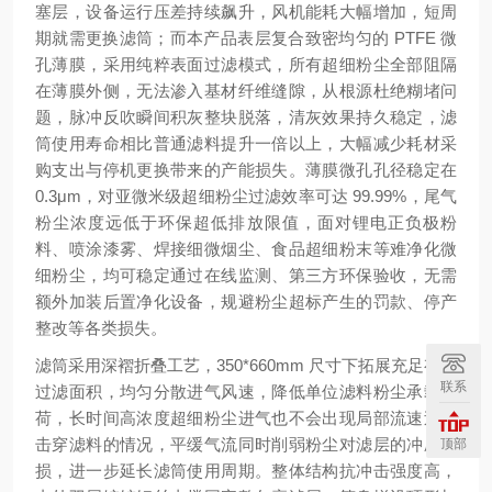
塞层，设备运行压差持续飙升，风机能耗大幅增加，短周
期就需更换滤筒；而本产品表层复合致密均匀的 PTFE 微
孔薄膜，采用纯粹表面过滤模式，所有超细粉尘全部阻隔
在薄膜外侧，无法渗入基材纤维缝隙，从根源杜绝糊堵问
题，脉冲反吹瞬间积灰整块脱落，清灰效果持久稳定，滤
筒使用寿命相比普通滤料提升一倍以上，大幅减少耗材采
购支出与停机更换带来的产能损失。薄膜微孔孔径稳定在
0.3μm，对亚微米级超细粉尘过滤效率可达 99.99%，尾气
粉尘浓度远低于环保超低排放限值，面对锂电正负极粉
料、喷涂漆雾、焊接细微烟尘、食品超细粉末等难净化微
细粉尘，均可稳定通过在线监测、第三方环保验收，无需
额外加装后置净化设备，规避粉尘超标产生的罚款、停产
整改等各类损失。
滤筒采用深褶折叠工艺，350*660mm 尺寸下拓展充足有效
联系
过滤面积，均匀分散进气风速，降低单位滤料粉尘承载负
荷，长时间高浓度超细粉尘进气也不会出现局部流速过高
击穿滤料的情况，平缓气流同时削弱粉尘对滤层的冲刷磨
顶部
损，进一步延长滤筒使用周期。整体结构抗冲击强度高，