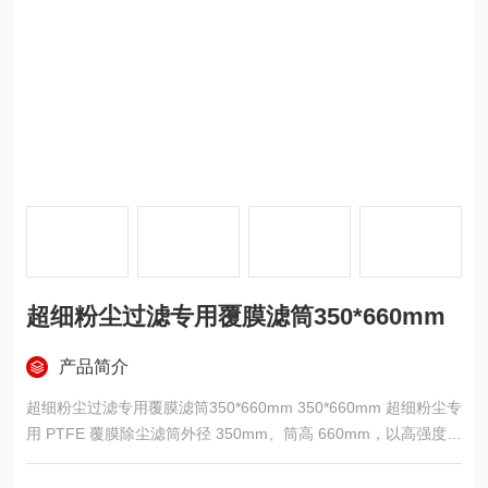
超细粉尘过滤专用覆膜滤筒350*660mm
产品简介
超细粉尘过滤专用覆膜滤筒350*660mm 350*660mm 超细粉尘专
用 PTFE 覆膜除尘滤筒外径 350mm、筒高 660mm，以高强度聚
酯针刺毡为基底，表面热压复合 PTFE 微孔薄膜，经深褶折叠一
体成型，内外双层金属护网加固，两端聚氨酯整体密封成型，支