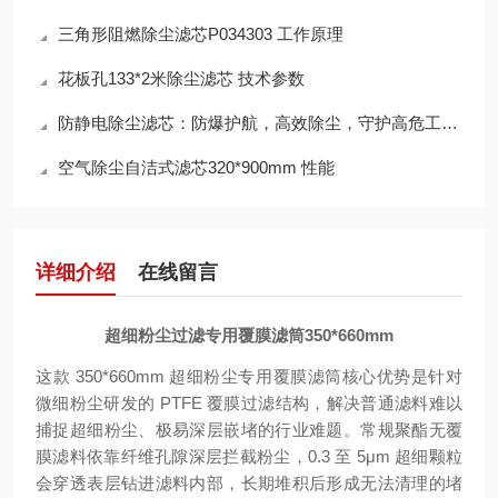
三角形阻燃除尘滤芯P034303 工作原理
花板孔133*2米除尘滤芯 技术参数
防静电除尘滤芯：防爆护航，高效除尘，守护高危工况安全
空气除尘自洁式滤芯320*900mm 性能
详细介绍
在线留言
超细粉尘过滤专用覆膜滤筒350*660mm
这款 350*660mm 超细粉尘专用覆膜滤筒核心优势是针对
微细粉尘研发的 PTFE 覆膜过滤结构，解决普通滤料难以
捕捉超细粉尘、极易深层嵌堵的行业难题。常规聚酯无覆
膜滤料依靠纤维孔隙深层拦截粉尘，0.3 至 5μm 超细颗粒
会穿透表层钻进滤料内部，长期堆积后形成无法清理的堵