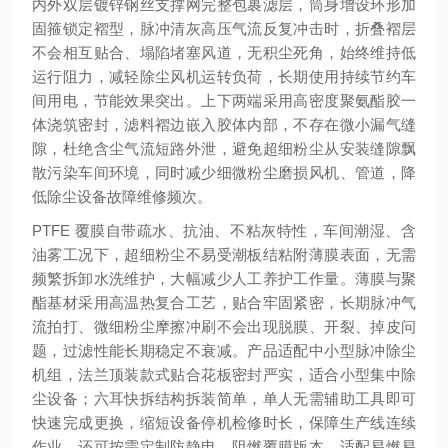
内外双层镀锌钢丝支撑网完整包裹滤层，筒身增设环形加
固箍锁定褶型，脉冲清灰高压气流反复冲击时，折叠褶层
不会相互贴合、塌陷堵塞风道，无积尘死角，始终维持低
运行阻力，减轻除尘风机运转负荷，长期使用持续节约车
间用电，节能效果突出。上下两端采用高密度聚氨酯胶一
体浇筑密封，滤料褶边嵌入胶体内部，不存在微小漏气缝
隙，杜绝含尘气流短路外泄，避免超细粉尘从安装缝隙飘
散污染车间环境，同时减少细微粉尘磨损风机、管道，降
低除尘设备故障维修频次。
PTFE 覆膜自带疏水、抗油、不粘灰特性，车间潮湿、含
油雾工况下，超细粉尘不易受潮板结粘附薄膜表面，无需
频繁拆卸水洗维护，大幅减少人工养护工作量。薄膜与聚
酯基材采用高温热复合工艺，贴合牢固紧密，长期脉冲气
流拍打、微细粉尘摩擦冲刷不会出现脱膜、开裂、掉皮问
题，过滤性能长期稳定不衰减。产品适配中小型脉冲除尘
机组，法兰顶装款式贴合花板密封严实，适合小型集中除
尘设备；六耳快拆结构拆装简单，单人无需辅助工具即可
快速完成更换，缩短设备停机检修时长，保障生产线连续
作业。还可按需定制防静电、阻燃覆膜版本，适配易燃易