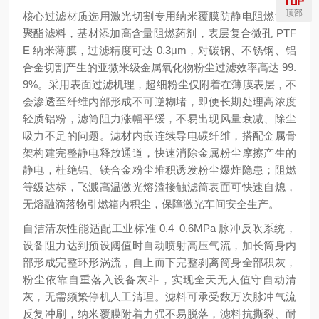
顶部
核心过滤材质选用激光切割专用纳米覆膜防静电阻燃复合
聚酯滤料，基材添加高含量阻燃药剂，表层复合微孔 PTF
E 纳米薄膜，过滤精度可达 0.3μm，对碳钢、不锈钢、铝
合金切割产生的亚微米级金属氧化物粉尘过滤效率高达 99.
9%。采用表面过滤机理，超细粉尘仅附着在薄膜表层，不
会渗透至纤维内部形成不可逆糊堵，即便长期处理高浓度
轻质铝粉，滤筒阻力涨幅平缓，不易出现风量衰减、除尘
吸力不足的问题。滤材内嵌连续导电碳纤维，搭配金属骨
架构建完整静电释放通道，快速消除金属粉尘摩擦产生的
静电，杜绝铝、镁合金粉尘堆积诱发粉尘爆炸隐患；阻燃
等级达标，飞溅高温激光熔渣接触滤筒表面可快速自熄，
无熔融滴落物引燃箱内积尘，保障激光车间安全生产。
自洁清灰性能适配工业标准 0.4–0.6MPa 脉冲反吹系统，
设备阻力达到预设阈值时自动喷射高压气流，加长筒身内
部形成完整环形涡流，自上而下完整剥离筒身全部积灰，
粉尘依靠自重落入设备灰斗，实现全天无人值守自动清
灰，无需频繁停机人工清理。滤料可承受数万次脉冲气流
反复冲刷，纳米覆膜附着力强不易脱落，滤料抗撕裂、耐