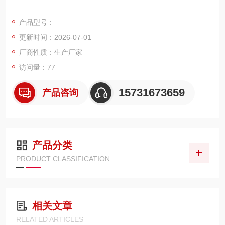
总长 900mm，加长筒身大幅提升有效过滤面积，适配大型光纤
激光除尘箱体。采用纳米 PTFE 覆膜防静电阻燃滤料，搭配加固
产品型号：
支撑骨架与耐高温密封结构，依托脉冲反吹完成自动自洁，高效
更新时间：2026-07-01
拦截激光高温熔渣、超细金属烟尘，具备阻燃防静电、低运行阻
力、长使用寿命特性。
厂商性质：生产厂家
访问量：77
15731673659
产品咨询
产品分类
PRODUCT CLASSIFICATION
相关文章
RELATED ARTICLES