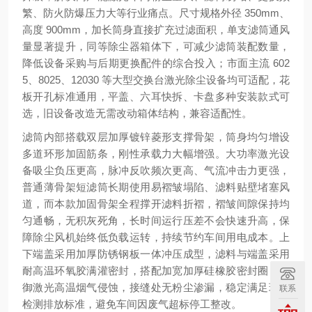
繁、防火防爆压力大等行业痛点。尺寸规格外径 350mm、
高度 900mm，加长筒身直接扩充过滤面积，单支滤筒通风
量显著提升，同等除尘器箱体下，可减少滤筒装配数量，
降低设备采购与后期更换配件的综合投入；市面主流 602
5、8025、12030 等大型交换台激光除尘设备均可适配，花
板开孔标准通用，平盖、六耳快拆、卡盘多种安装款式可
选，旧设备改造无需改动箱体结构，兼容适配性。
滤筒内部搭载双层加厚镀锌菱形支撑骨架，筒身均匀增设
多道环形加固筋条，刚性承载力大幅增强。大功率激光设
备吸尘负压更高，脉冲反吹频次更高、气流冲击力更强，
普通薄骨架短滤筒长期使用易褶皱塌陷、滤料贴壁堵塞风
道，而本款加固骨架全程撑开滤料折褶，褶皱间隙保持均
匀通畅，无积灰死角，长时间运行压差不会快速升高，保
障除尘风机始终低负载运转，持续节约车间用电成本。上
下端盖采用加厚防锈钢板一体冲压成型，滤料与端盖采用
耐高温环氧胶满灌密封，搭配加宽加厚硅橡胶密封圈，抵
御激光高温烟气侵蚀，接缝处无粉尘渗漏，稳定满足环保
联系
检测排放标准，避免车间因废气超标停工整改。