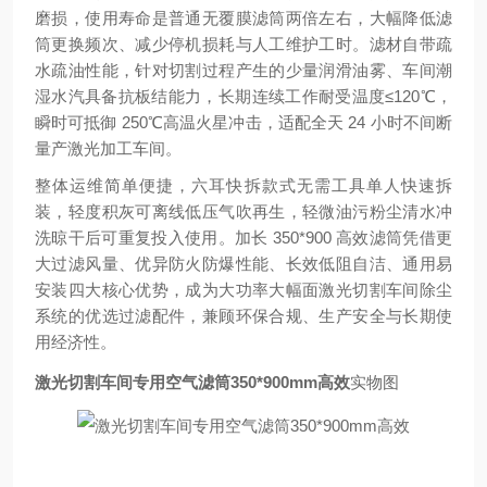
磨损，使用寿命是普通无覆膜滤筒两倍左右，大幅降低滤
筒更换频次、减少停机损耗与人工维护工时。滤材自带疏
水疏油性能，针对切割过程产生的少量润滑油雾、车间潮
湿水汽具备抗板结能力，长期连续工作耐受温度≤120℃，
瞬时可抵御 250℃高温火星冲击，适配全天 24 小时不间断
量产激光加工车间。
整体运维简单便捷，六耳快拆款式无需工具单人快速拆
装，轻度积灰可离线低压气吹再生，轻微油污粉尘清水冲
洗晾干后可重复投入使用。加长 350*900 高效滤筒凭借更
大过滤风量、优异防火防爆性能、长效低阻自洁、通用易
安装四大核心优势，成为大功率大幅面激光切割车间除尘
系统的优选过滤配件，兼顾环保合规、生产安全与长期使
用经济性。
激光切割车间专用空气滤筒350*900mm高效
实物图