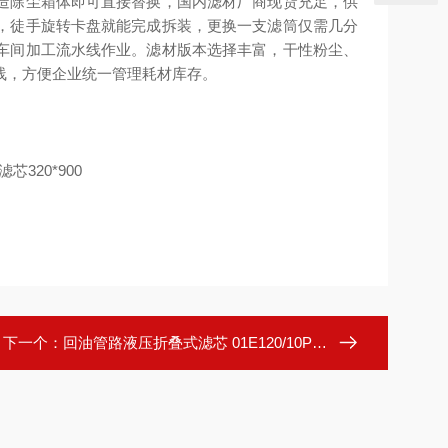
造除尘箱体即可直接替换，国内滤材厂商现货充足，供
，徒手旋转卡盘就能完成拆装，更换一支滤筒仅需几分
车间加工流水线作业。滤材版本选择丰富，干性粉尘、
线，方便企业统一管理耗材库存。
下一个：
回油管路液压折叠式滤芯 01E120/10P16EP