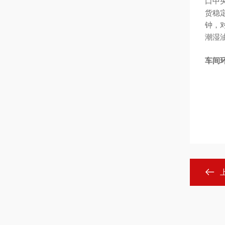
口中
货稳
钟，
潮湿
车间环