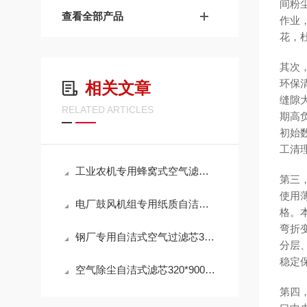
间粉
查看全部产品
作业
花，
其次
环保
相关文章
缝隙
RELATED ARTICLES
期高
初始
工清
工业农机专用蜂窝式空气滤芯AL172781技术参数
第三
使用
电厂鼓风机组专用纸质自洁式空气滤芯320*900选购指南
格。
弯折
钢厂专用自洁式空气过滤芯320*900mm操作使用
分层
稳定
空气除尘自洁式滤芯320*900mm 性能
第四