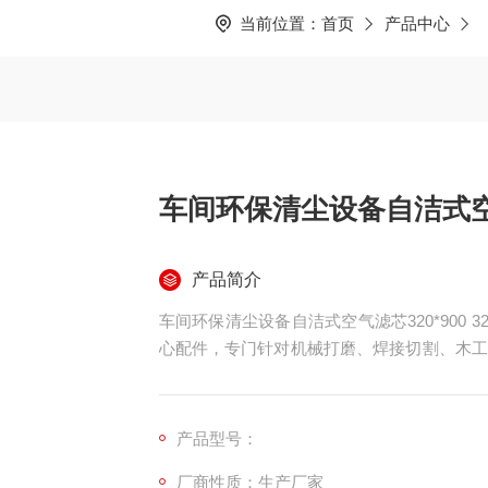
当前位置：
首页
产品中心
车间环保清尘设备自洁式空气
产品简介
车间环保清尘设备自洁式空气滤芯320*900 
心配件，专门针对机械打磨、焊接切割、木工
计，依托加长加大尺寸、覆膜专用滤材、双层
布袋、小型短款滤筒，在粉尘过滤效果、自动
成本上表现突出。
产品型号：
厂商性质：生产厂家