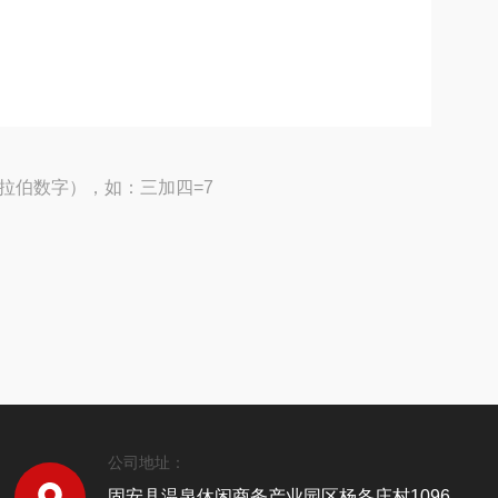
拉伯数字），如：三加四=7
公司地址：
固安县温泉休闲商务产业园区杨各庄村1096