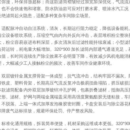
尘弥漫，环保排放超标；而这款滤筒褶皱经过加宽加深优化，气流流
，也不会快速饱和堵塞。防水防油款可应对打磨水雾、喷涂水汽工况
杜绝滤筒起火隐患，适配多种复杂车间除尘场景。
，适配脉冲自动自洁系统，清灰，长期运行阻力稳定，降低设备能耗
清尘设备喷吹系统，压缩空气由内向外反向冲击，表层堆积粉尘整块
大，粉尘容易嵌进布料深层，多次清灰后过滤性能持续衰减；小型滤
负荷运转，耗电量大幅增加。320*900 加长滤筒内部通气通道充
数值，长时间连续生产除尘效果不会明显下降，有效减少风机电能消
理，大幅减少工人接触粉尘的频次，改善车间作业健康环境。
，双层镀锌金属支撑骨架一体成型，抗气流冲击，结构牢固不漏灰。
薄铁皮、塑料骨架，长期高压气流反复冲击极易扭曲塌陷，挤压破损
本款滤筒配备内外双层加厚镀锌冲孔护网，包裹折叠滤材，抵御高压
变形。滤材、护网与两端金属端盖采用高强度聚氨酯胶无缝粘接，车
、不脱落。上端一体式加厚发泡橡胶密封圈，卡盘安装后与除尘器花
保障废气达标排放，规避环保处罚、停产整改风险。
，标准化通用规格，拆装简单便捷，耗材采购运维成本更低。320*9