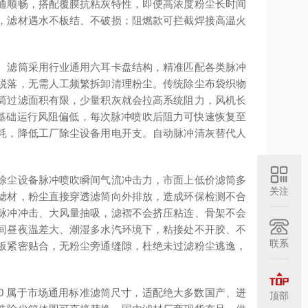
通顺畅，搭配覆膜抗粘灰特性，即便高浓度粉尘长时间
，滤材遇水不板结、不破损；阻燃款可拦截焊接高温火
。滤筒采用行业通用六耳卡盘结构，精准匹配各类脉冲
脱落，无需人工频繁拆卸清理粉尘。传统除尘布袋织物
筒过滤面积有限，少量积灰就会拉高系统阻力，风机长
足，基础运行风阻偏低，每次脉冲喷吹后阻力可快速恢复至
耗，降低工厂除尘设备用电开支。自动脉冲清灰替代人
除尘设备脉冲喷吹瞬间气流冲击力，市面上低价滤筒多
关注
滤材，粉尘直接穿透滤筒向外排放，造成环保检测不合
脉冲冲击、大风量抽吸，滤褶不会挤压粘连、骨架不会
间昼夜温差大、潮湿多水汽环境下，粘接处不开胶、不
联系
板紧密贴合，无粉尘旁通缝隙，杜绝未过滤粉尘逃逸，
00 属于市场通用标准滤筒尺寸，适配绝大多数国产、进
顶部