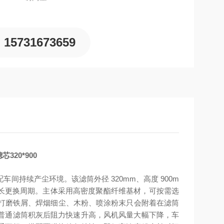
15731673659
20*900
持续产尘环境。该滤筒外径 320mm、高度 900m
长更换周期。主体采用高密度聚酯纤维基材，可按需选
，打磨铁屑、焊烟细尘、木粉、喷涂粉末只会附着在滤筒
普通滤筒积灰后阻力快速升高，风机风量大幅下降，车