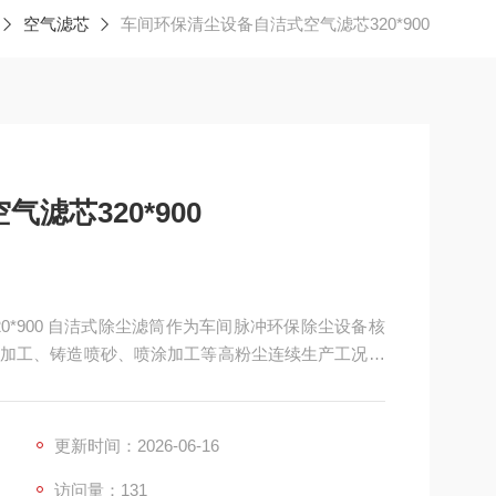
空气滤芯
车间环保清尘设备自洁式空气滤芯320*900
滤芯320*900
320*900 自洁式除尘滤筒作为车间脉冲环保除尘设备核
加工、铸造喷砂、喷涂加工等高粉尘连续生产工况设
加固骨架、脉冲适配结构等多重优势，对比传统除尘
清灰能力、结构耐用度、运维便捷性、长期环保运营
更新时间：2026-06-16
访问量：131