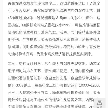
首先在过滤精度与净化效率上，该滤芯采用进口 HV 渐变
孔径复合滤材，搭配蜂窝状微孔结构与均匀深褶工艺，形
成梯度过滤体系，过滤精度达 3–5μm，对沙尘、煤尘、路
面扬尘、细微颗粒等杂质拦截效率≥99%，可精准阻挡磨损
发动机的硬质颗粒，避免气缸、活塞、气门等精密部件出
现拉伤、异常磨损，显著降低发动机故障率，延长整机大
修周期，同时保障燃油充分燃烧，稳定动力输出，有效控
制油耗异常升高，为重卡高效经济运行提供坚实保障。
其次，结构设计科学，容尘能力与强度表现突出。滤芯采
用深褶均匀排布工艺，褶皱间距稳定，利用内部空间，过
滤面积远超普通滤芯，容尘空间充足，容尘量较常规滤芯
提升 30% 以上，在高粉尘工况下可稳定运行 10000–12000
公里，大幅减少更换频次，降低车辆停机检修时间，显著
提升长途货运与工地作业的连续性及运营效率。内部配备
高强度螺旋支撑骨架，搭配专用缠绕带固定滤层，在发动
联系