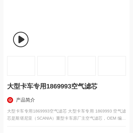
大型卡车专用1869993空气滤芯
产品简介
大型卡车专用1869993空气滤芯 大型卡车专用 1869993 空气滤
芯是斯堪尼亚（SCANIA）重型卡车原厂主空气滤芯，OEM 编号
1869993、1870002，适配斯堪尼亚 114 系列及 G/P 系列重卡，
对应唐纳森 P953211、曼牌 C31014 等替代型号。采用圆柱形深