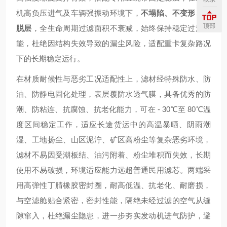
机高负压进气及车辆强振动环境下，
不塌陷、不变形、不
顶部
脱层
，全生命周期过滤面积不衰减，始终保持稳定过滤性
能，杜绝因结构失效导致的漏尘风险，适配重卡复杂路况
下的长期稳定运行。
在材质耐候性与恶劣工况适配性上，滤材经特殊防水、防
油、防静电固化处理，表层覆防水透气膜，具备优秀的防
潮、防粘连、抗腐蚀、抗老化能力，可在 - 30℃至 80℃温
度区间稳定工作，适应长途货运中的高温暴晒、阴雨潮
湿、工地扬尘、山区泥泞、矿区高粉尘等复杂恶劣环境，
滤材不易因受潮板结、油污附着、粉尘堆积而失效，长期
使用不易破损，环境适应能力远超普通民用滤芯。两端采
用高弹性丁腈橡胶密封圈，耐高低温、抗老化、耐磨损，
与空滤舱贴合紧密，密封性能，隔绝未经过滤的空气从缝
隙窜入，杜绝漏尘隐患，进一步夯实发动机进气防护，避