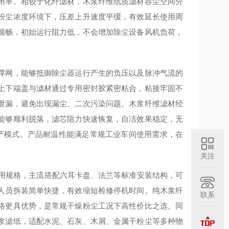
用率。相较于化纤滤材，木浆纤维纸质滤材容尘空间分
粉尘浓度环境下，压差上升速度平缓，有效延长使用周
顺畅，初始运行阻力低，不会增加除尘设备风机负荷，
撑网，能够抵御除尘器运行产生的负压以及脉冲气流的
上下端盖与滤材通过专用密封胶紧密粘合，粘接牢固不
泄漏，避免出现漏尘、二次污染问题。木浆纤维滤材经
能够顺利脱落，滤芯阻力快速恢复，自洁效果稳定，无
生产模式。产品耐温性能满足常规工业车间使用需求，在
关注
业通用规格，主流搭配六耳卡盘、法兰等标准安装结构，可
人员拆装简单快捷，有效缩短检修停机时间。纯木浆纤
联系
格更具优势，是常规干燥粉尘工况下高性价比之选。同
浆滤纸，适配水泥、石灰、木屑、金属干粉尘等多种物