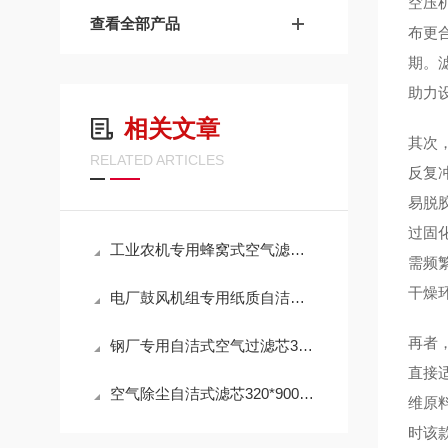
空压
查看全部产品
布更
期。
助力
相关文章
其次
RELATED ARTICLES
反复
易脱
过固
工业农机专用蜂窝式空气滤芯AL172781技术参数
需频
干燥
电厂鼓风机组专用纸质自洁式空气滤芯320*900选购指南
再者
钢厂专用自洁式空气过滤芯320*900mm操作使用
直接
空气除尘自洁式滤芯320*900mm 性能
维原
时该