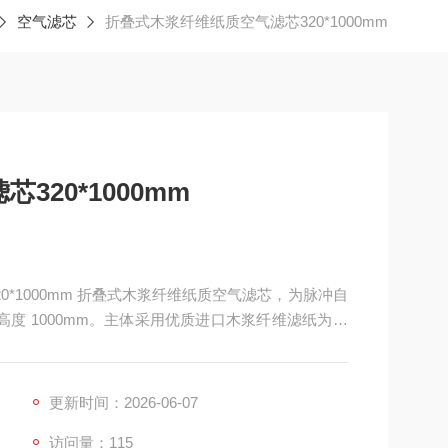
空气滤芯
折叠式木浆纤维纸质空气滤芯320*1000mm
20*1000mm
320*1000mm 折叠式木浆纤维纸质空气滤芯，为脉冲自
高度 1000mm。主体采用优质进口木浆纤维滤纸为滤
网、加厚端盖与密封胶圈。滤材纤维孔隙分布均匀，
压缩空气脉冲反吹清灰，可高效拦截工业粉尘、细微颗粒
更新时间：2026-06-07
访问量：115