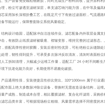
机、生产设备免受颗粒物磨损，同时完成生产粉料回收，提升原料利
合理，粉尘可渗透至滤材深层，单支滤芯纳污能力强，在中等及偏高
滤芯采用加长深褶折叠工艺，在既定尺寸下有效过滤面积，气流通路
设备节能运行，保障整套除尘系统风量稳定。
，结构设计稳固，适配脉冲自洁连续作业。滤芯配备内外双层金属支
冲击，有效防止纸质滤材被吸瘪、褶皱变形，维持完整的过滤形态。
胶，搭配高弹性密封胶圈，安装后密封性优异，可杜绝粉尘从缝隙处
化处理，韧性得到提升，可承受多次脉冲反吹清灰，清灰时表面粉尘
繁人工拆卸清理，大幅减少运维工作量，适配工厂 24 小时不间断
环境下抗老化能力良好，长期使用不易脆化破损。
，产品通用性强，安装便捷且性价比突出。320*1000mm 属于行
适配市面上绝大多数脉冲除尘设备，替换时无需改造设备结构，运维
料量产成熟，制造成本合理，相比覆膜滤材、复合化纤滤筒，采购价
款滤芯品类丰富，可根据现场粉尘粗细、风量需求选择不同密度的木