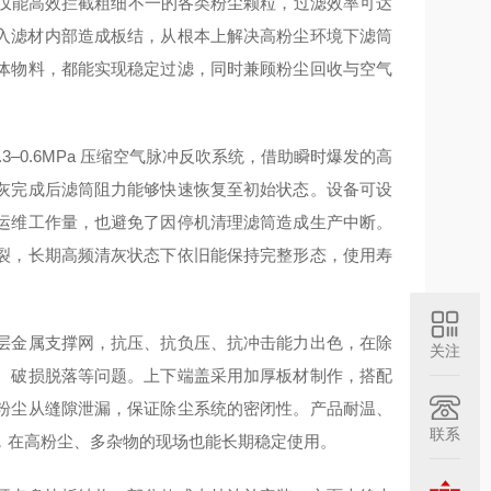
不仅能高效拦截粗细不一的各类粉尘颗粒，过滤效率可达
渗入滤材内部造成板结，从根本上解决高粉尘环境下滤筒
体物料，都能实现稳定过滤，同时兼顾粉尘回收与空气
3–0.6MPa 压缩空气脉冲反吹系统，借助瞬时爆发的高
灰完成后滤筒阻力能够快速恢复至初始状态。设备可设
运维工作量，也避免了因停机清理滤筒造成生产中断。
裂，长期高频清灰状态下依旧能保持完整形态，使用寿
层金属支撑网，抗压、抗负压、抗冲击能力出色，在除
关注
、破损脱落等问题。上下端盖采用加厚板材制作，搭配
粉尘从缝隙泄漏，保证除尘系统的密闭性。产品耐温、
联系
，在高粉尘、多杂物的现场也能长期稳定使用。