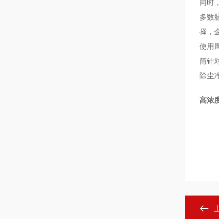
同时
多数
择，
使用
筒针
除尘
高浓度