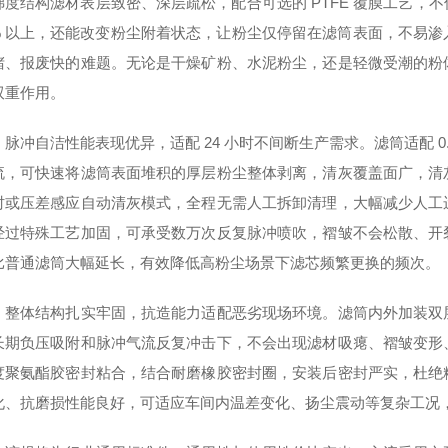
梯度结构滤材表层致密、深层疏松，配合可选的 PTFE 覆膜工艺，
.9% 以上，还能改变粉尘附着状态，让粉尘仅停留在滤筒表面，不易
堵、报废快的难题。无论是干燥矿粉、水泥粉尘，还是轻微受潮的粉
双重作用。
脉冲自洁性能表现优异，适配 24 小时不间断生产需求。滤筒适配 0.
流，可快速将滤筒表面堆积的厚层粉尘整体剥离，清灰覆盖面广，清
时或压差感应自动清灰模式，全程无需人工拆卸清理，大幅减少人工
经过特殊工艺加固，可承受数万次反复脉冲喷吹，褶皱不会松散、开
比普通滤筒大幅延长，有效降低高粉尘场景下滤芯频繁更换的频次。
，整体结构扎实牢固，抗造能力适配恶劣现场环境。滤筒内外加装双
长期负压吸附和脉冲气流反复冲击下，不会出现滤材吸瘪、褶皱变形
度聚氨酯胶密封粘合，结合耐磨橡胶密封圈，安装后密封严实，杜绝
化、抗磨损性能良好，可适应车间内温差变化、扬尘震动等复杂工况