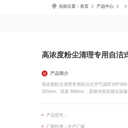
当前位置：
首页
产品中心
高浓度粉尘清理专用自洁式空
产品简介
高浓度粉尘清理专用自洁式空气滤筒320*900
320mm、高度 900mm，是脉冲反吹除
或 PTFE 覆膜滤材，搭配双层镀锌 / 不
叠结构，单支过滤面积大，过滤精度 1–5μ
工况设计。
产品型号：
厂商性质：生产厂家