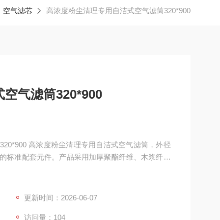
空气滤芯
高浓度粉尘清理专用自洁式空气滤筒320*900
气滤筒320*900
 320*900 高浓度粉尘清理专用自洁式空气滤筒，外径
尘设备的标准配套元件。产品采用加厚聚酯纤维、木浆纤维
锈钢支撑网、加固金属端盖与高弹性密封胶圈，采用深褶折
m。专门针对矿山、建材、冶金、粉体加工等高粉尘浓度
更新时间：2026-06-07
访问量：104