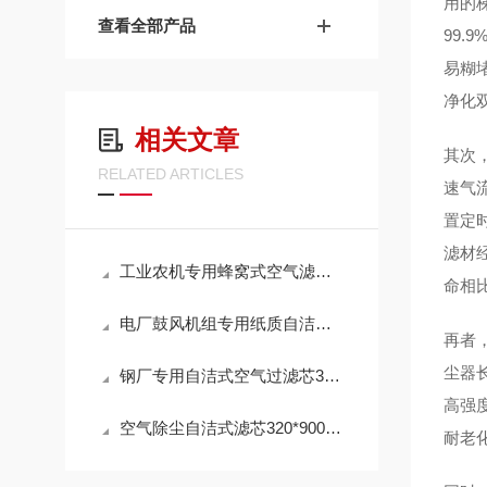
用的
查看全部产品
99
易糊
净化
相关文章
其次，
RELATED ARTICLES
速气
置定
滤材
工业农机专用蜂窝式空气滤芯AL172781技术参数
命相
电厂鼓风机组专用纸质自洁式空气滤芯320*900选购指南
再者
尘器
钢厂专用自洁式空气过滤芯320*900mm操作使用
高强
空气除尘自洁式滤芯320*900mm 性能
耐老