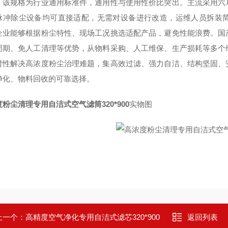
，该规格为行业通用标准件，通用性与使用性价比突出。主流采用六
脉冲除尘设备均可直接适配，无需对设备进行改造，运维人员拆装
企业能够根据粉尘特性、现场工况挑选适配产品，避免性能浪费。国
周期、免人工清理等优势，从物料采购、人工维保、生产损耗等多个
对性解决高浓度粉尘治理难题，集高效过滤、强力自洁、结构坚固、
净化、物料回收的可靠选择。
粉尘清理专用自洁式空气滤筒320*900
实物图
上一个：
高精度空气净化专用自洁式滤芯320*900
返回列表