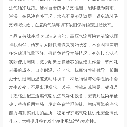
进气洁净规范。滤材自带疏水防潮性能，能够抵御阴雨、
潮湿、多风沙户外工况，水汽不易渗透滤层，避免滤芯受
潮糊堵失效，在复杂气候环境下依旧保持稳定过滤状态。
产品支持脉冲反吹自清灰功能，高压气流可快速清除滤面
堆积粉尘，清灰后风阻快速恢复初始状态，不会因积灰增
多造成进气量下降、机组负荷异常等情况，有效拉长滤芯
实际使用周期，减少频繁更换滤芯的运维工作量，节约耗
材采购成本。自身耐温、抗老化、抗腐蚀性能优异，长期
处于机组周边温差波动环境中，材质物理与化学性质不会
发生改变，不易出现粉化、破损、性能衰减问题。标准尺
寸规格适配主流燃气轮机进气净化设备，安装对位简单便
捷，替换通用性强，库房备货管理便捷。凭借可靠的净化
能力与扎实耐用的品质，稳定守护燃气轮机机组安全高效
作业，大幅提升整套粉尘净化系统运行稳定性。