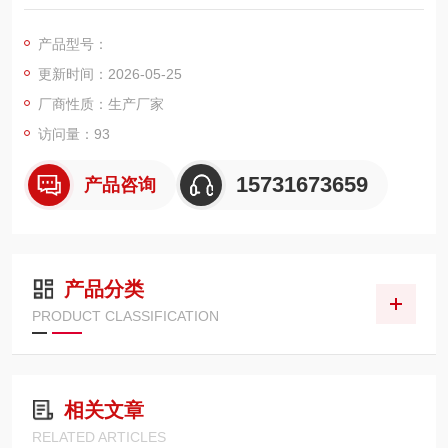
进气粉尘净化系统定制打造。采用高等级复合过滤滤材，搭配加
固防护结构与密封端盖，具备高效除尘、抗疏水、耐老化特性。
产品型号：
可全面拦截空气中粉尘、沙尘、悬浮颗粒物、水汽杂质，洁净进
更新时间：2026-05-25
气源头气流，避免叶轮、燃烧室等核心部件受损，适配大型电
厂、电站燃气轮机机组
厂商性质：生产厂家
访问量：93
15731673659
产品咨询
产品分类
PRODUCT CLASSIFICATION
相关文章
RELATED ARTICLES