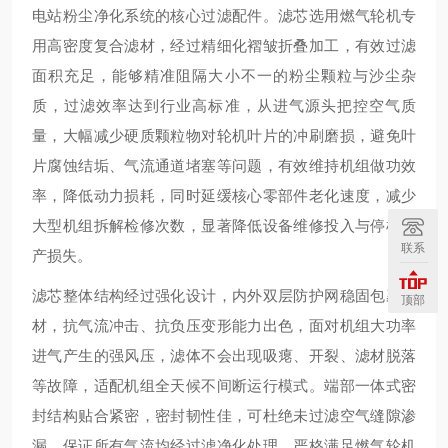
电站粉尘净化系统的核心过滤配件。滤芯选用燃气轮机专
用高密度复合滤材，经过精细化褶皱折叠加工，有效过滤
面积充足，能够精准阻隔大小不一的粉尘颗粒与沙尘杂
质，过滤效率达到行业高标准，从进气源头把控空气质
量，大幅减少硬质颗粒物对轮机叶片的冲刷磨损，避免叶
片腐蚀结垢、气流通道堵塞等问题，有效维持机组做功效
率，降低动力损耗，同时延缓核心零部件老化速度，减少
大型机组拆解检修次数，显著降低设备维修投入与停机生
联系
产损失。
滤芯整体结构经过强化设计，内外双层防护网稳固包裹滤
顶部
材，抗气流冲击、抗负压变形能力出色，面对机组大功率
进气产生的强风压，滤体不会出现吸瘪、开裂、滤材脱落
等故障，适配机组全天候不间断运行模式。端部一体式密
封结构贴合紧密，密封韧性佳，可杜绝未过滤空气缝隙渗
漏，保证所有气流均经过滤净化处理，严格满足燃气轮机