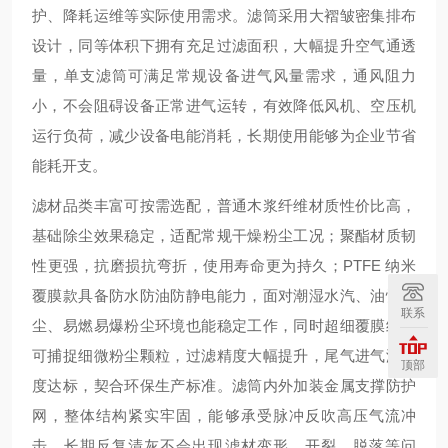
护、降耗运维等实际使用需求。滤筒采用大褶皱密集排布
设计，同等体积下拥有充足过滤面积，大幅提升空气通透
量，单支滤筒可满足常规设备进气风量需求，通风阻力
小，不会阻碍设备正常进气运转，有效降低风机、空压机
运行负荷，减少设备电能消耗，长期使用能够为企业节省
能耗开支。
滤材品类丰富可按需选配，普通木浆纤维材质性价比高，
基础除尘效果稳定，适配常规干燥粉尘工况；聚酯材质韧
性更强，抗磨损抗弯折，使用寿命更为持久；PTFE 纳米
覆膜款具备防水防油防静电能力，面对潮湿水汽、油性粉
联系
尘、易燃易爆粉尘环境也能稳定工作，同时超细覆膜结构
可捕捉细微粉尘颗粒，过滤精度大幅提升，尾气进气洁净
顶部
度达标，契合环保生产标准。滤筒内外加装金属支撑防护
网，整体结构紧实牢固，能够承受脉冲反吹高压气流冲
击，长期反复清灰不会出现滤材变形、开裂、脱落等问