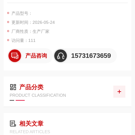
高度 900mm，采用褶皱深层过滤 + 脉冲反吹自洁设计，适配自
洁式空气过滤器、空压机 / 鼓风机入口、制氧站、钢厂、电厂、
产品型号：
水泥厂及脉冲除尘设备，专为高粉尘环境提供高效、低阻、长寿
更新时间：2026-05-24
命的空气净化解决方案。
厂商性质：生产厂家
访问量：111
15731673659
产品咨询
产品分类
PRODUCT CLASSIFICATION
相关文章
RELATED ARTICLES