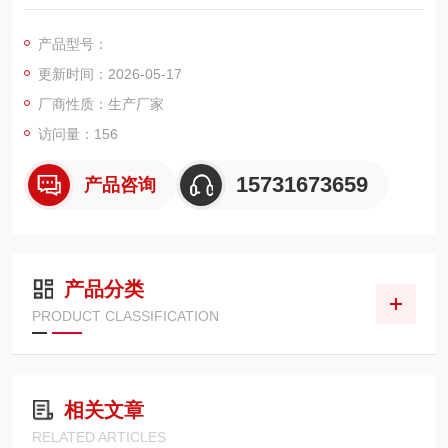
320mm、高度 900mm，采用耐酸碱 PTFE 覆膜 / 防腐聚酯滤
材，具备耐腐蚀、拒水防油、防静电、抗化学气体侵蚀特性，适
产品型号：
配化工生产车间废气粉尘、酸碱气雾、化工粉体、腐蚀性烟尘过
更新时间：2026-05-17
滤，搭配脉冲除尘设备，可自动清灰，保障化工车间通风除尘与
环保排放。
厂商性质：生产厂家
访问量：156
15731673659
产品咨询
产品分类
PRODUCT CLASSIFICATION
相关文章
RELATED ARTICLES