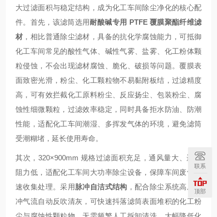
大过滤面积与稳定结构，成为化工车间除尘净化的核心配
件。首先，该滤筒选用
耐酸碱专用 PTFE 覆膜聚酯纤维滤
材
，相比普通除尘滤材，具备的抗化学腐蚀能力，可抵御
化工车间常见的酸性气体、碱性气雾、盐雾、化工粉体颗
粒侵蚀，不会出现滤材腐蚀、脆化、破损等问题。覆膜表
面致密光滑，粉尘、化工颗粒物不易黏附板结，过滤精度
高，可有效拦截化工原料粉尘、反应扬尘、包装粉尘、腐
蚀性细微颗粒，过滤效率稳定，同时具备拒水防油、防潮
性能，适配化工车间潮湿、多挥发气体的环境，避免滤筒
受潮糊堵，延长使用寿命。
其次，320×900mm 规格过滤面积充足，通风量大、运行
联系
阻力低，适配化工车间大功率除尘设备，保障车间废气快
速收集处理。采用
脉冲自洁式结构
，配合除尘系统高压脉
顶部
冲气流自动反吹清灰，可快速抖落滤筒表面堆积的化工粉
尘与腐蚀性颗粒物，无需频繁人工拆卸清洗，大幅降低化