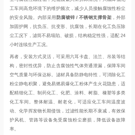
工车间高危环境下的维护频次，减少人员接触腐蚀性粉尘
的安全风险。内部采用
防腐镀锌 / 不锈钢支撑骨架
，外部
加固护网，抗负压、抗变形、抗腐蚀，长期在化工负压除
尘工况下，滤筒不易塌陷、破损，结构稳定性强，适配 24
小时连续生产工况。
再者，安装方式灵活，可采用六耳卡盘、法兰、吊装等结
构，密封性优异，防止含腐蚀性气体旁通泄漏，保障车间
空气质量与环保达标。滤材具备防静电特性，可消除化工
粉尘静电积聚，避免易燃易爆化工粉体产生火花隐患，适
配精细化工、制药化工、化肥、涂料、树脂、橡塑等多类
化工车间。整体耐温、耐老化，可适应化工车间温度波
动、化学挥发物长期侵蚀，过滤性能长期不衰减，有效保
护风机、管路等设备免受腐蚀粉尘磨损，降低设备故障
率。