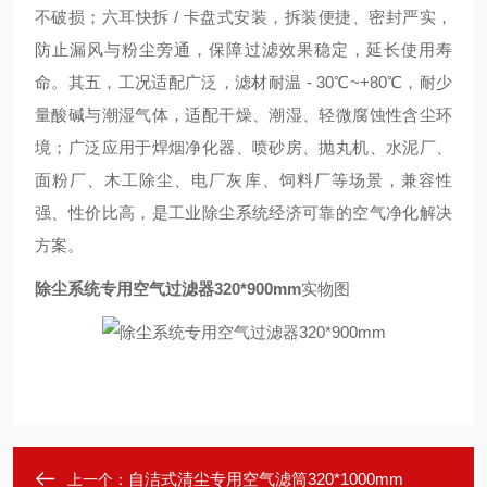
不破损；
六耳快拆 / 卡盘式安装
，拆装便捷、密封严实，
防止漏风与粉尘旁通，保障过滤效果稳定，延长使用寿
命。其五，
工况适配广泛
，滤材
耐温 - 30℃~+80℃
，耐少
量酸碱与潮湿气体，适配干燥、潮湿、轻微腐蚀性含尘环
境；广泛应用于
焊烟净化器、喷砂房、抛丸机、水泥厂、
面粉厂、木工除尘、电厂灰库、饲料厂
等场景，兼容性
强、性价比高，是工业除尘系统经济可靠的空气净化解决
方案。
除尘系统专用空气过滤器320*900mm
实物图
自洁式清尘专用空气滤筒320*1000mm
上一个：