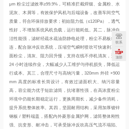
μm 粉尘过滤效率≥99.9%，可精准拦截焊烟、金属粉、水
泥灰、木屑等，有效保护风机与后端设备，改善车间空气
质量，符合环保排放要求；初始阻力低（≤120Pa），透气
性好，不增加系统风机负载，运行能耗低。其二，
脉冲自
洁性能强
，滤材经
疏水疏油防静电处理
，粉尘不易板结粘
联系
连，配合脉冲反吹系统，压缩空气瞬时喷吹可快速剥离表
面粉尘，
清灰、阻力回升慢
，支持在线不停机清灰，适配
顶部
24 小时连续作业，大幅减少人工维护与停机损失，降低运
行成本。其三，
合理尺寸与高纳污量
，320mm 外径 ×900
mm 高度的
标准长筒设计
，有效过滤面积大、纳污容量
高，容尘能力优于短款滤筒，抗堵塞性强，在高浓度粉尘
环境中仍能长期稳定运行，
更换周期长
，减少备件消耗，
提升系统整体效率。其四，
坚固耐用结构
，采用
加厚镀锌
钢板 / 塑料端盖
，搭配
内外菱形金属护网
，滤筒整体刚性
强、抗变形、耐冲击，可承受脉冲反吹高压气流不塌陷、