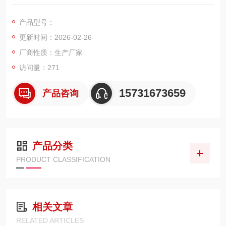
计的大功率空压机 / 制氧站 / 鼓风机前置进气过滤元件。采用蓝
色阻燃复合滤材+ 优化褶式结构 + 高强度支撑骨架，集成自洁清
产品型号：
灰、阻燃防火、高效过滤、低阻长效四大核心能力，广泛用于钢
更新时间：2026-02-26
厂、电厂、水泥厂、化工厂、矿山、冶金、空压机站房等恶劣进
气环境，可稳定拦截粉尘、烟尘
厂商性质：生产厂家
访问量：271
15731673659
产品咨询
产品分类
PRODUCT CLASSIFICATION
相关文章
RELATED ARTICLES