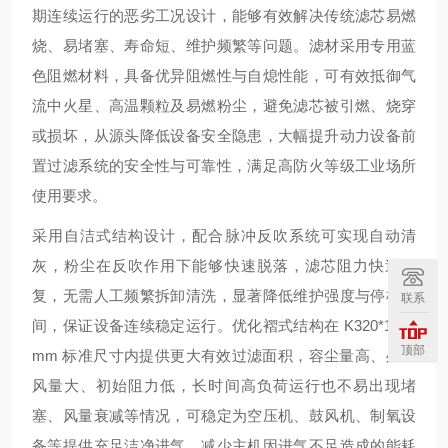
期连续运行的恶劣工况设计，能够有效解决传统滤芯易燃
烧、易堵塞、寿命短、维护频繁等问题。滤材采用专用蓝
色阻燃材料，具备优异阻燃性与自熄性能，可有效抵御气
流中火星、高温颗粒及易燃粉尘，避免滤芯被引燃、烧穿
或损坏，从源头降低设备安全隐患，大幅提升动力设备前
置过滤系统的安全性与可靠性，满足高防火等级工业场所
使用要求。
采用自洁式结构设计，配合脉冲反吹系统可实现自动清
灰，粉尘在反吹作用下能够快速脱落，滤芯阻力快速恢
复，无需人工频繁拆卸清洗，显著降低维护强度与停机时
联系
间，保证设备连续稳定运行。优化褶式结构在 K320*1000
顶部
mm 标准尺寸内提供更大有效过滤面积，容尘量高、处理
风量大、初始阻力低，长时间高负荷运行也不易出现堵
塞、风量衰减等情况，可稳定为空压机、鼓风机、制氧设
备等提供充足洁净进气，减少主机因进气不足造成的能耗