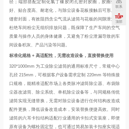
径；端部搭配定制化氯丁橡胶闭孔密封胶圈，胶圈弹性
联系
好、贴合度高、耐老化，与除尘设备花板接触后可形成无
缝密封面，有效阻挡含尘气流从滤筒与花板的间隙泄漏，
顶部
杜绝车间粉尘无组织排放问题，既保障了生产车间的空气
质量与操作人员的身体健康，又避免了粉尘泄漏导致的车
间设备积灰、产品污染等问题。
标准化规格 + 高适配性，无需改造设备，直接替换使用
320*1000mm 为工业除尘滤筒的通用标准尺寸，常规中心
孔径 215mm，可根据客户设备需求定制 220mm 等特殊接
口规格，能精准适配市场上各类脉冲滤筒除尘器、布袋除
尘器改滤筒、除尘系统、单机除尘设备等，与同规格传统
滤筒实现无缝替换，无需对除尘设备进行任何结构改造或
配件更换，降低设备改造成本，安装替换便捷高效。同时
滤筒的六耳卡扣结构适配行业通用的卡扣式安装座，即便
原有设备为螺栓固定型，也可通过简易加装卡扣座实现适