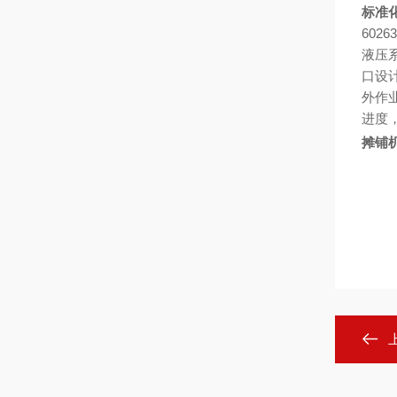
标准
60
液压
口设
外作
进度
摊铺机