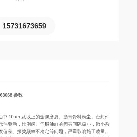
15731673659
3068 参数
油中 10μm 及以上的金属磨屑、沥青骨料粉尘、密封件
元件驱动，比例阀、伺服油缸的阀芯间隙极小，微小杂
度偏差、振捣频率不稳定等问题，严重影响施工质量。