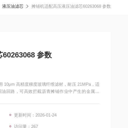
液压油滤芯
摊铺机适配高压液压油滤芯60263068 参数
263068 参数
用 10μm 高精度梯度玻璃纤维滤材，耐压 21MPa，适
 回油回路，可高效拦截沥青摊铺作业中产生的金属磨
系统的液压泵、比例阀等核心元件，适配工地高温、
更新时间：2026-01-24
访问量：267