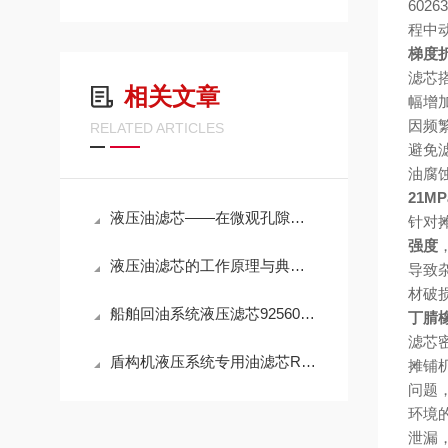
602
程中
梯度
滤芯
相关文章
幅增
因频
RELATED ARTICLES
避免
油腐
21
液压油滤芯——在微观孔隙中捍卫液压系统的“血液纯净”
针对
强度
液压油滤芯的工作原理与典型应用解析
导致
材破
船舶回油系统液压滤芯925602Q高效滤油参数
丁腈
滤芯
盾构机液压系统专用油滤芯R928005927性能
摊铺
问题
环境
泄漏