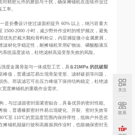
头杜绝杂质对精密元件的磨损与干扰，确保摊铺机在连续作业过
返工率。
是折叠设计使过滤面积提升 60% 以上，纳污容量大
500-2000 小时，减少野外作业时的维护频次，避免
外层优先拦截大颗粒骨料粉尘，内层捕捉微小金属磨屑，
维滤材化学稳定性，耐摊铺机常用矿物油、磷酸酯液压
0℃的系统温度波动，杜绝滤材高温变形失效的风险。
用高强度金属骨架与一体成型工艺，具备
21MPa 的抗破裂
至峰值，普通滤芯易出现骨架变形、滤材破损等问题，
损伤。而该滤芯可在压力峰值下保持结构稳定，杜绝滤
大宽度摊铺机的重载作业需求。
关注
构，与过滤器密封面紧密贴合，具备优异的密封性能。
考验，普通橡胶密封件易出现硬化、开裂、密封失效等
联系
0℃至 110℃的宽温度范围内保持弹性，抵御户外恶劣
在摊铺机颠簸行驶和高频振捣作业时，也能确保密封无