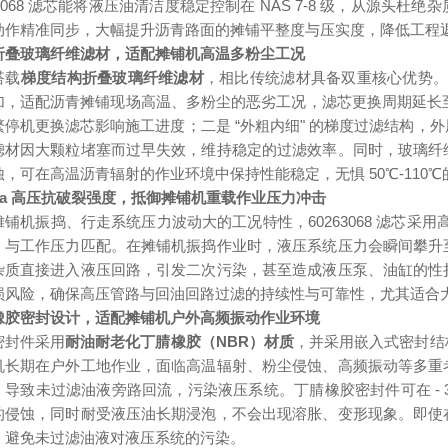
63068 滤芯能将液压油清洁度稳定控制在 NAS 7-8 级，从源
动作精准同步，大幅提升沥青路面的摊铺平整度与压实度，降低工程
折叠玻璃纤维滤材，适配摊铺机高温多粉尘工况
搭载
梯度结构折叠玻璃纤维滤材
，相比传统滤材具备双重核心优势。一
加，适配沥青摊铺现场高温、多粉尘的恶劣工况，滤芯更换周期延长至 1
繁停机更换滤芯影响施工进度；二是 “外粗内细" 的梯度过滤结构，
滤材因大颗粒堵塞而过早失效，维持稳定的过滤效率。同时，玻璃纤
蚀，可在高温沥青辐射的作业环境中保持性能稳定，无惧 50℃-11
MPa 高压抗破裂强度，抵御摊铺机重载作业压力冲击
摊铺机振捣、行走系统压力波动大的工况特性，60263068 滤芯采
，与工作压力匹配。在摊铺机振捣作业时，液压系统压力会瞬间攀升
杂质直接进入液压回路，引发二次污染，甚至造成液压泵、油缸的性
损风险，确保高压管路与回油回路过滤的持续性与可靠性，尤其适合
橡胶密封设计，适配摊铺机户外高频振动作业环境
密封件采用
耐油耐老化丁腈橡胶（NBR）材质
，并采用嵌入式密封结
机长期在户外工地作业，面临高温辐射、粉尘侵蚀、高频振动等多重
，导致未过滤油液旁路回流，污染液压系统。丁腈橡胶密封件可在 - 3
的侵蚀，同时耐受液压油长期浸泡，不会出现溶胀、变形现象。即使
，避免未过滤油液对液压系统的污染。