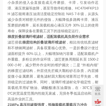
小杂质的侵入会直接造成元件磨损、卡滞，引发动作迟
滞、液压泄漏等故障，甚至导致停机维修。HC4704FKP13
H 滤芯能将液压油清洁度稳定控制在 NAS 7-8 级，从源头
减少杂质对精密元件的侵蚀，大幅降低多路阀卡滞、液压
泵磨损的概率，延长装载机核心液压元件 30% 以上的使用
寿命，保障设备在重载工况下的连续稳定运行。
梯度折叠玻璃纤维滤材，适配装载机高负荷作业需求
滤芯搭载
梯度结构折叠玻璃纤维滤材
，相比传统纸质滤材
和不锈钢网滤材，具备双重核心优势。一是折叠设计使过
滤面积提升 60% 以上，大幅增加纳污容量，适配装载机户
外重载、多粉尘的作业环境，滤芯更换周期延长至 1500-2
000 小时，减少野外作业时的维护频次；二是 “外粗内细"
的梯度过滤结构，外层优先拦截大颗粒砂石杂质，内层捕
捉微小金属磨屑，避免滤材因大颗粒堵塞而过早失效，维
持稳定的过滤效率。同时，玻璃纤维滤材化学稳定性，耐
装载机常用矿物油、磷酸酯液压油腐蚀，在 - 30℃至 11
0℃的宽温度范围内性能无衰减，无惧冬季低温启动和夏季
联系
高温作业的工况。
21MPa 高压抗破裂强度，抵御装载机重载压力冲击