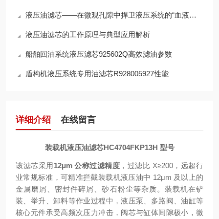
液压油滤芯——在微观孔隙中捍卫液压系统的“血液纯净”
液压油滤芯的工作原理与典型应用解析
船舶回油系统液压滤芯925602Q高效滤油参数
盾构机液压系统专用油滤芯R928005927性能
详细介绍
在线留言
装载机液压油滤芯HC4704FKP13H 型号
该滤芯采用
12μm 公称过滤精度
，过滤比 X≥200，远超行
业常规标准，可精准拦截装载机液压油中 12μm 及以上的
金属磨屑、密封件碎屑、砂石粉尘等杂质。装载机在铲
装、举升、卸料等作业过程中，液压泵、多路阀、油缸等
核心元件承受高频次压力冲击，阀芯与缸体间隙极小，微