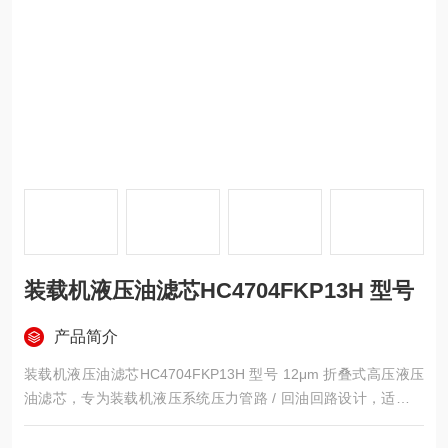
装载机液压油滤芯HC4704FKP13H 型号
产品简介
装载机液压油滤芯HC4704FKP13H 型号 12μm 折叠式高压液压
油滤芯，专为装载机液压系统压力管路 / 回油回路设计，适配装
载机频繁启停、重载作业的高压工况，可高效拦截液压油中金属
磨屑、密封件碎屑等污染物，保护液压泵、多路阀等核心元件，