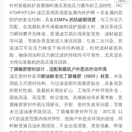
顶部
针对装载机铲装重物时液压系统压力骤升的工况特性，HC
4704FKP13H 滤芯采用高强度金属内外护网 + 非金属内层
防护的复合结构，具备
21MPa 的抗破裂强度
，与工作压力
匹配。在装载机举升满载物料或铲掘硬土时，液压系统压
力瞬间攀升至峰值，普通滤芯易出现骨架变形、滤材破损
等问题，导致杂质直接进入液压回路，引发二次污染。而
该滤芯可在压力峰值下保持结构稳定，杜绝滤材破损风
险，确保回油和压力侧过滤的持续性与可靠性，尤其适合
大吨位装载机的高压液压回路。
丁腈橡胶密封设计，适配装载机户外恶劣作业环境
滤芯密封件采用
耐油耐老化丁腈橡胶（NBR）材质
，并采
用嵌入式密封结构，与过滤器密封面紧密贴合，具备优异
的密封性能。装载机长期在矿山、工地等户外环境作业，
面临高温、高湿度、粉尘侵蚀、高频振动等多重考验，普
通橡胶密封件易出现硬化、开裂、密封失效等问题，导致
未过滤油液旁路回流。丁腈橡胶密封件可在 - 30℃至 11
0℃的温度范围内保持弹性，抵御户外恶劣环境的侵蚀，同
时耐受液压油长期浸泡，不会出现溶胀、变形现象。即使