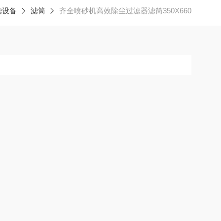
滤设备
滤筒
齐全喷砂机高效除尘过滤器滤筒350X660