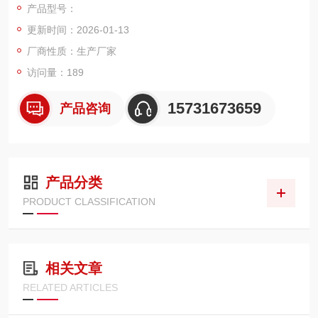
产品型号：
合，滤板强度高、褶距均匀，内附刚性支撑骨架，可耐受脉冲反
更新时间：2026-01-13
吹与负压冲击。
适配设备：常见于尼德曼 FilterCart 系列移动焊烟净化
厂商性质：生产厂家
访问量：189
15731673659
产品咨询
产品分类
PRODUCT CLASSIFICATION
相关文章
RELATED ARTICLES