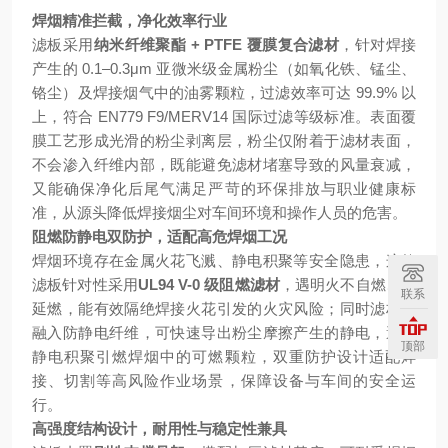
焊烟精准拦截，净化效率行业
滤板采用
纳米纤维聚酯 + PTFE 覆膜复合滤材
，针对焊接
产生的 0.1–0.3μm 亚微米级金属粉尘（如氧化铁、锰尘、
铬尘）及焊接烟气中的油雾颗粒，过滤效率可达 99.9% 以
上，符合 EN779 F9/MERV14 国际过滤等级标准。表面覆
膜工艺形成光滑的粉尘剥离层，粉尘仅附着于滤材表面，
不会渗入纤维内部，既能避免滤材堵塞导致的风量衰减，
又能确保净化后尾气满足严苛的环保排放与职业健康标
准，从源头降低焊接烟尘对车间环境和操作人员的危害。
阻燃防静电双防护，适配高危焊烟工况
焊烟环境存在金属火花飞溅、静电积聚等安全隐患，这款
滤板针对性采用
UL94 V-0 级阻燃滤材
，遇明火不自燃、不
联系
延燃，能有效隔绝焊接火花引发的火灾风险；同时滤材中
融入防静电纤维，可快速导出粉尘摩擦产生的静电，避免
顶部
静电积聚引燃焊烟中的可燃颗粒，双重防护设计适配焊
接、切割等高风险作业场景，保障设备与车间的安全运
行。
高强度结构设计，耐用性与稳定性兼具