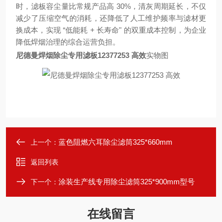
时，滤板容尘量比常规产品高 30%，清灰周期延长，不仅
减少了压缩空气的消耗，还降低了人工维护频率与滤材更
换成本，实现 “低能耗 + 长寿命" 的双重成本控制，为企业
降低焊烟治理的综合运营负担。
尼德曼焊烟除尘专用滤板12377253 高效
实物图
蓝色阻燃六耳除尘滤筒325*660mm
上一个：
返回列表
涂装生产线专用除尘滤筒325*900mm型号
下一个：
在线留言