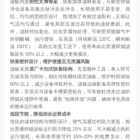
滤板内置
刚性支撑骨架
，搭配加厚滤材基底，可耐受焊烟
净化设备高频次脉冲反吹冲击，长期使用不易变形、塌
陷；均匀的宽褶距设计，既增加了有效过滤面积，又能让
气流均匀通过，避免局部流速过高导致的滤材磨损。此
外，滤材经抗老化、抗化学腐蚀处理，可耐受焊接烟气中
的弱酸碱、油污侵蚀，在高温（持续耐温 120℃，瞬间耐
温 150℃）、高粉尘浓度工况下，使用寿命比普通焊烟滤
板延长 50% 以上，大幅减少更换频次。
快装密封设计，维护便捷且无泄漏风险
滤板采用
原厂卡扣式快装结构
，无需额外工具，单人即可
完成安装与拆卸，相比传统螺栓固定滤板，维护时间缩短
60% 以上，减少设备停机时长。滤板边缘配备高弹性密封
胶条，安装后与设备卡槽紧密贴合，可有效杜绝未过滤的
焊烟从缝隙中泄漏，避免 “短路排放" 问题，确保净化系统
的整体运行效率。
低阻节能，降低综合运营成本
优化的滤材结构与褶距设计，使气流通过时阻力更低，相
比普通焊烟滤板运行阻力降低 25% 左右，可大幅减少风机
运行能耗，长期使用能节约 15%-20% 的电费支出。同