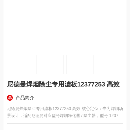
尼德曼焊烟除尘专用滤板12377253 高效
产品简介
尼德曼焊烟除尘专用滤板12377253 高效 核心定位：专为焊烟场
景设计，适配尼德曼对应型号焊烟净化器 / 除尘器，型号 123772
53 为原厂专用编码，保障与设备的密封及性能匹配。
结构规格：板式结构，滤材多采用纳米纤维聚酯 + PTFE 覆膜组