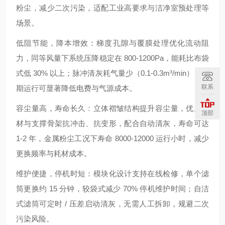
粉尘，减少二次污染，适配工业高要求与洁净室预处理等
场景。
低阻节能，降本增效
：梯度孔隙与覆膜处理优化流动阻
力，同等风量下系统压降稳定在 800-1200Pa，能耗比布袋
式低 30% 以上；脉冲清灰耗气量少（0.1-0.3m³/min），长
联系
期运行可显著降低电费与气源成本。
容尘量高，寿命长久
：立体褶皱结构提升容尘量，优质滤
顶部
材与支撑骨架抗冲击、抗变形，配合自动清灰，寿命可达
1-2 年，金属粉尘工况下寿命 8000-12000 运行小时，减少
更换频率与耗材成本。
维护便捷，停机时短
：模块化设计支持在线检修，单个滤
筒更换约 15 分钟，较袋式减少 70% 停机维护时间；自洁
式滤筒可定时 / 压差启动清灰，无需人工拆卸，规避二次
污染风险。