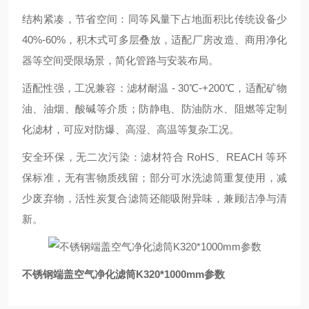
结构紧凑，节省空间
：同等风量下占地面积比传统设备少
40%-60%，积木式可多层叠放，适配厂房改造、商用净化
器等空间受限场景，简化管路与安装布局。
适配性强，工况兼容
：滤材耐温 - 30℃-+200℃，适配矿物
油、油烟、酸碱等介质；防静电、防油防水、阻燃等定制
化滤材，可应对防爆、高湿、高温等复杂工况。
安全环保，无二次污染
：滤材符合 RoHS、REACH 等环
保标准，无有害物质残留；部分可水洗滤筒重复使用，减
少废弃物，活性炭复合滤筒还能吸附异味，兼顾洁净与清
新。
不锈钢端盖空气净化滤筒K320*1000mm参数