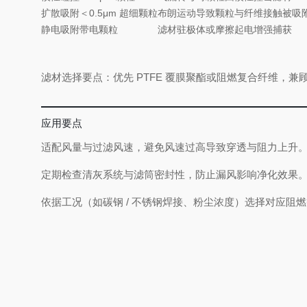
扩散吸附
＜0.5μm 超细颗粒
布朗运动导致颗粒与纤维接触被吸
静电吸附
带电颗粒
滤材驻极体或摩擦起电增强捕获
滤材选择要点：优先 PTFE 覆膜聚酯或阻燃复合纤维，
应用要点
适配风量与过滤风速，避免风速过高导致穿透与阻力上升
定期检查清灰系统与滤筒密封性，防止漏风影响净化效果
依据工况（如碳钢 / 不锈钢焊接、粉尘浓度）选择对应阻