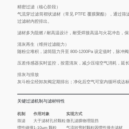
精密过滤（核心阶段）
气流穿过滤筒褶状滤材（常见 PTFE 覆膜聚酯），通
过滤材内腔排出。
滤材多为阻燃 / 耐高温设计，耐受焊接高温与火花冲击，
清灰再生（维持过滤能力）
随粉尘堆积，滤筒阻力升至 800-1200Pa 设定值时，脉冲
压差传感器实时监控，按需清灰，减少压缩空气消耗，延长滤
排灰与排放
灰斗粉尘经卸灰阀定期排出；净化后空气可室内循环或达标外排
关键过滤机制与滤材特性
机制
作用对象
实现方式
筛滤
大于滤材孔径颗粒
微孔滤膜物理阻挡
惯性碰撞
1-10μm 颗粒
气流转弯时颗粒因惯性撞击滤材