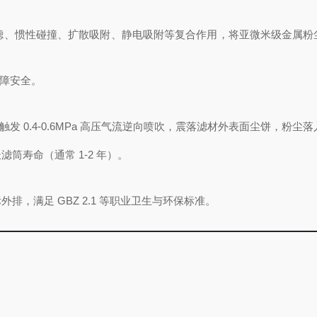
过筛滤、惯性碰撞、扩散吸附、静电吸附等复合作用，将亚微米级金属
保障安全。
阀触发 0.4-0.6MPa 高压气流逆向喷吹，震落滤材外表面尘饼，粉尘
筒寿命（通常 1-2 年）。
，满足 GBZ 2.1 等职业卫生与环保标准。