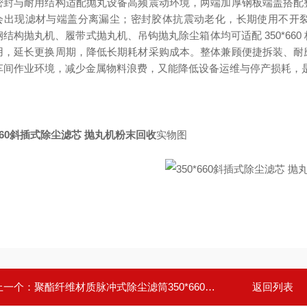
密封与耐用结构适配抛丸设备高频震动环境，两端加厚钢板端盖搭配
会出现滤材与端盖分离漏尘；密封胶体抗震动老化，长期使用不开
钢结构抛丸机、履带式抛丸机、吊钩抛丸除尘箱体均可适配 350*66
用，延长更换周期，降低长期耗材采购成本。整体兼顾便捷拆装、耐
车间作业环境，减少金属物料浪费，又能降低设备运维与停产损耗，
*660斜插式除尘滤芯 抛丸机粉末回收
实物图
上一个：
聚酯纤维材质脉冲式除尘滤筒350*660mm
返回列表