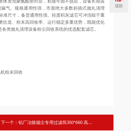
整体发泡聚氨酯密封层，粘接牢固不脱层，设备长期震
顶部
裂漏气。规格通用性强，市面绝大多数斜插式抛丸清理
0 标准尺寸，备货通用性强。轻度积灰滤芯可冲洗晾干重
磨抗造、粉末高回收率、运行稳定多重优势，既能优化
是各类抛丸清理设备粉尘回收系统的优选配套滤芯。
下一个：
铝厂冶炼烟尘专用过滤筒350*660 高效除尘