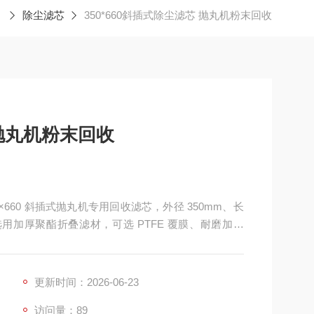
除尘滤芯
350*660斜插式除尘滤芯 抛丸机粉末回收
 抛丸机粉末回收
0×660 斜插式抛丸机专用回收滤芯，外径 350mm、长
选用加厚聚酯折叠滤材，可选 PTFE 覆膜、耐磨加强
端盖。专为抛丸工序钢丸碎屑、氧化皮细粉、金属粉
过滤面积搭配耐磨抗冲刷结构，可高效捕捉细微金属
更新时间：2026-06-23
访问量：89