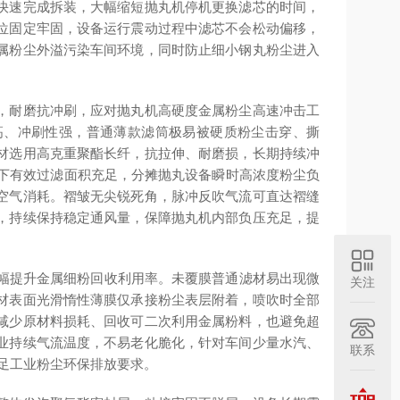
快速完成拆装，大幅缩短抛丸机停机更换滤芯的时间，
位固定牢固，设备运行震动过程中滤芯不会松动偏移，
属粉尘外溢污染车间环境，同时防止细小钢丸粉尘进入
，耐磨抗冲刷，应对抛丸机高硬度金属粉尘高速冲击工
高、冲刷性强，普通薄款滤筒极易被硬质粉尘击穿、撕
材选用高克重聚酯长纤，抗拉伸、耐磨损，长期持续冲
尺寸下有效过滤面积充足，分摊抛丸设备瞬时高浓度粉尘负
空气消耗。褶皱无尖锐死角，脉冲反吹气流可直达褶缝
，持续保持稳定通风量，保障抛丸机内部负压充足，提
大幅提升金属细粉回收利用率。未覆膜普通滤材易出现微
关注
材表面光滑惰性薄膜仅承接粉尘表层附着，喷吹时全部
减少原材料损耗、回收可二次利用金属粉料，也避免超
业持续气流温度，不易老化脆化，针对车间少量水汽、
联系
满足工业粉尘环保排放要求。