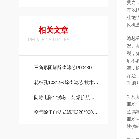
费力
有效
杜绝
风机
相关文章
滤芯
RELATED ARTICLES
况。
裂，
刷不
三角形阻燃除尘滤芯P034303 工作原理
荷，
深处
花板孔133*2米除尘滤芯 技术参数
升钢
针对
防静电除尘滤芯：防爆护航，高效除尘，守护高危工况安全
细粉
金属
空气除尘自洁式滤芯320*900mm 性能
细粉
铁锈