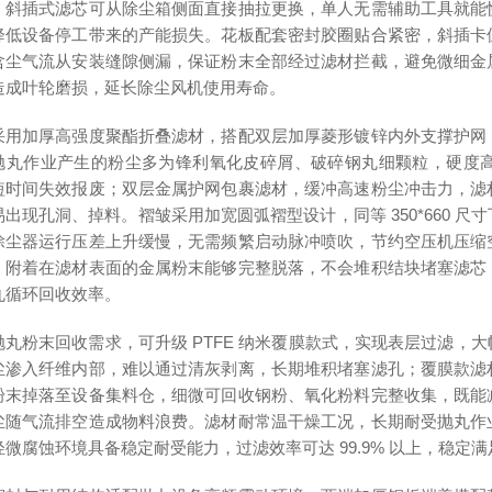
；斜插式滤芯可从除尘箱侧面直接抽拉更换，单人无需辅助工具就能
降低设备停工带来的产能损失。花板配套密封胶圈贴合紧密，斜插卡
含尘气流从安装缝隙侧漏，保证粉末全部经过滤材拦截，避免微细金
造成叶轮磨损，延长除尘风机使用寿命。
采用加厚高强度聚酯折叠滤材，搭配双层加厚菱形镀锌内外支撑护网
抛丸作业产生的粉尘多为锋利氧化皮碎屑、破碎钢丸细颗粒，硬度
短时间失效报废；双层金属护网包裹滤材，缓冲高速粉尘冲击力，滤
易出现孔洞、掉料。褶皱采用加宽圆弧褶型设计，同等 350*660 
除尘器运行压差上升缓慢，无需频繁启动脉冲喷吹，节约空压机压缩
，附着在滤材表面的金属粉末能够完整脱落，不会堆积结块堵塞滤芯
丸循环回收效率。
抛丸粉末回收需求，可升级 PTFE 纳米覆膜款式，实现表层过滤，
尘渗入纤维内部，难以通过清灰剥离，长期堆积堵塞滤孔；覆膜款滤
粉末掉落至设备集料仓，细微可回收钢粉、氧化粉料完整收集，既能
尘随气流排空造成物料浪费。滤材耐常温干燥工况，长期耐受抛丸作
轻微腐蚀环境具备稳定耐受能力，过滤效率可达 99.9% 以上，稳定