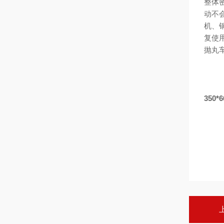
整体
动不
机、
复使
抛丸
350