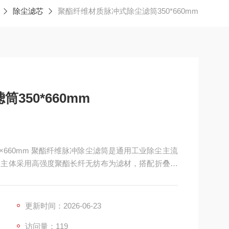
除尘滤芯
聚酯纤维材质脉冲式除尘滤筒350*660mm
350*660mm
50×660mm 聚酯纤维脉冲除尘滤筒是通用工业除尘主流
mm，主体采用高强度聚酯长纤无纺布为滤材，搭配折叠褶
，适配脉冲反吹除尘工作模式。滤材韧性好、性价比
静电、防水防油改性版本。
更新时间：2026-06-23
访问量：119