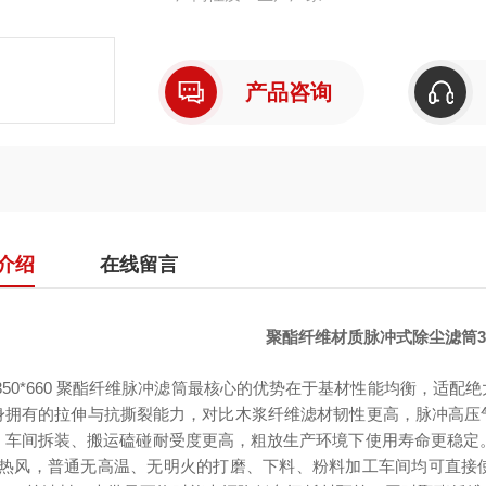
产品咨询
介绍
在线留言
聚酯纤维材质脉冲式除尘滤筒350
 350*660 聚酯纤维脉冲滤筒最核心的优势在于基材性能均衡，适
身拥有的拉伸与抗撕裂能力，对比木浆纤维滤材韧性更高，脉冲高压
，车间拆装、搬运磕碰耐受度更高，粗放生产环境下使用寿命更稳定。聚酯
0℃热风，普通无高温、无明火的打磨、下料、粉料加工车间均可直