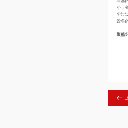
堵塞
小，
尘过
设备
聚酯纤