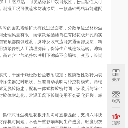
维加工工艺成熟，可灵活做多种功能改性，粉尘粘性大可
，潮湿工况可做疏水防油涂层，一款基础规格就能适配
密集均匀的圆弧褶皱扩大有效过滤面积，分散单位滤材粉尘
间处理风量有限，而该款聚酯滤筒在有限花板开孔内实
褶皱顶部圆弧过渡，脉冲反吹气流能贯通全部滤层，粉
用频繁停机人工清理滤筒，保障生产线连续运转。滤筒
，高速含尘气流持续冲刷下滤筒不会塌褶、变形，长期
模式，干燥干燥松散粉尘吸附稳定；覆膜改性款转为表
关注
冲除尘器定时喷吹、压差自动喷吹两种控制模式。两端
隙无脱胶隐患，配套一体式橡胶密封圈，安装后与除尘
封胶体耐老化，常温工况下长期使用不会硬化开裂，减
联系
单机、集中式除尘机组花板开孔均可直接匹配，支持六耳快
材停机时间短，不会严重影响车间生产进度。轻度积灰
顶部