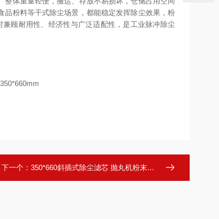
。整体重量轻便，搬运、存放不易损坏，仓储占用空间
食品粉料等干式除尘场景，都能稳定发挥除尘效果，粉
同时兼顾耐用性、经济性与广泛适配性，是工业脉冲除尘
下一个：
350*660斜插式除尘滤芯 抛丸机粉末回收