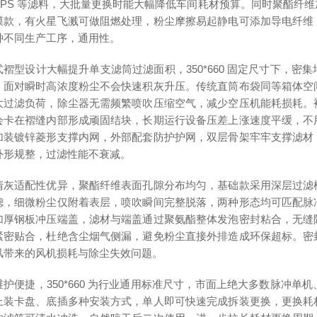
PPS 等滤料，大批量更换时能大幅降低车间耗材预算。同时聚酯纤
膜款，有火星飞溅可做阻燃处理，粉尘摩擦易起静电可添加导电纤维
种不同生产工序，通用性。
式褶型设计大幅提升单支滤筒过滤面积，350*660 固定尺寸下，
，面对瞬时高浓度粉尘不会快速积灰升压。传统直筒布袋同等箱体空
大过滤负荷，除尘器无需频繁喷吹压缩空气，减少空压机能耗损耗。
会卡在褶缝内部形成顽固结块，长期运行设备压差上涨速度平缓，不
加装镀锌菱形支撑内网，外部配套防护护网，双层骨架牢牢支撑滤材
外形规整，过滤性能不衰减。
清灰适配性优异，聚酯纤维表面孔隙分布均匀，基础款采用深层过滤
滤，细微粉尘仅附着表层，喷吹瞬间完整脱落，两种形态均可匹配脉
加厚钢板冲压端盖，滤材与端盖通过聚氨酯整体发泡密封粘合，无缝
紧密贴合，杜绝含尘烟气侧漏，避免粉尘直接外排造成环保超标。密
风带来的风机损耗与除尘失效问题。
维护便捷，350*660 为行业通用标准尺寸，市面上绝大多数脉冲
上装卡盘、底插多种安装方式，单人即可快速完成拆装更换，更换耗