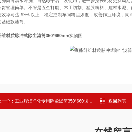
的滤筒可清水冲洗、自然晾干后二次使用，进一步拉长耗材更换周期
备货管理简单。不管是五金打磨、木工切割、塑胶粉料、建材水泥、
滤效率可达 99% 以上，稳定控制车间粉尘浓度，改善作业环境，
的基础款滤筒。
维材质脉冲式除尘滤筒350*660mm
实物图
上一个：
工业焊烟净化专用除尘滤筒350*660阻燃覆膜
返回列表