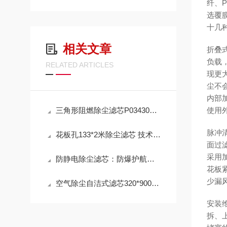
纤、
选覆
十几
相关文章
折叠
负载
RELATED ARTICLES
现更
尘不
内部
三角形阻燃除尘滤芯P034303 工作原理
使用
脉冲
花板孔133*2米除尘滤芯 技术参数
面过
采用
防静电除尘滤芯：防爆护航，高效除尘，守护高危工况安全
花板
少漏
空气除尘自洁式滤芯320*900mm 性能
安装
拆、