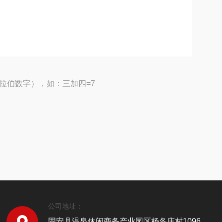
拉伯数字），如：三加四=7
公司地址：
固安县温泉休闲商务产业园区杨各庄村1096