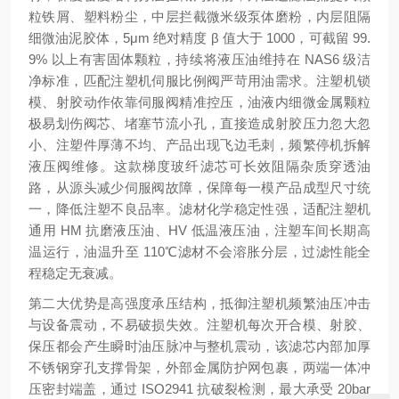
粒铁屑、塑料粉尘，中层拦截微米级泵体磨粉，内层阻隔
细微油泥胶体，5μm 绝对精度 β 值大于 1000，可截留 99.
9% 以上有害固体颗粒，持续将液压油维持在 NAS6 级洁
净标准，匹配注塑机伺服比例阀严苛用油需求。注塑机锁
模、射胶动作依靠伺服阀精准控压，油液内细微金属颗粒
极易划伤阀芯、堵塞节流小孔，直接造成射胶压力忽大忽
小、注塑件厚薄不均、产品出现飞边毛刺，频繁停机拆解
液压阀维修。这款梯度玻纤滤芯可长效阻隔杂质穿透油
路，从源头减少伺服阀故障，保障每一模产品成型尺寸统
一，降低注塑不良品率。滤材化学稳定性强，适配注塑机
通用 HM 抗磨液压油、HV 低温液压油，注塑车间长期高
温运行，油温升至 110℃滤材不会溶胀分层，过滤性能全
程稳定无衰减。
第二大优势是
高强度承压结构，抵御注塑机频繁油压冲击
与设备震动，不易破损失效
。注塑机每次开合模、射胶、
保压都会产生瞬时油压脉冲与整机震动，该滤芯内部加厚
不锈钢穿孔支撑骨架，外部金属防护网包裹，两端一体冲
压密封端盖，通过 ISO2941 抗破裂检测，最大承受 20bar