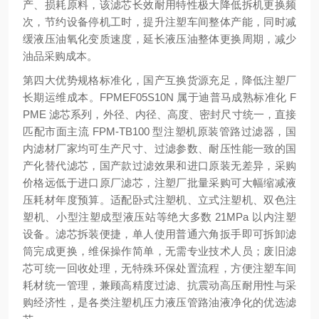
产、损耗原料，该滤芯长效耐用特性极大降低拆机更换频
次，节约设备停机工时，提升注塑车间整体产能，同时减
缓液压油氧化变质速度，延长液压油整体更换周期，减少
油品采购成本。
第四大优势
规格标准化，国产互换货源充足，降低注塑厂
长期运维成本
。FPMEF05S10N 属于迪普马成熟标准化 F
PME 滤芯系列，外径、内径、高度、密封尺寸统一，直接
匹配市面主流 FPM-TB100 型注塑机原装管路过滤器，国
内滤材厂家均可生产尺寸、过滤参数、耐压性能一致的国
产化替代滤芯，国产款过滤效果和进口原装无差异，采购
价格远低于进口原厂滤芯，注塑厂批量采购可大幅缩减液
压耗材年度预算。适配卧式注塑机、立式注塑机、双色注
塑机、小型注塑成型液压站等绝大多数 21MPa 以内注塑
设备。滤芯拆装便捷，单人使用普通六角扳手即可拆卸滤
筒完成更换，维保操作简单，无需专业技术人员；废旧滤
芯可统一回收处理，无特殊环保处置流程，方便注塑车间
耗材统一管理，兼顾高精度过滤、抗震动高压耐用性与采
购经济性，是各类注塑机压力液压管路油液净化的优选滤