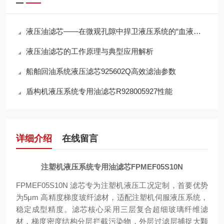
液压油滤芯——在微观孔隙中捍卫液压系统的“血液纯净”
液压油滤芯的工作原理与典型应用解析
船舶回油系统液压滤芯925602Q高效滤油参数
盾构机液压系统专用油滤芯R928005927性能
详细介绍
在线留言
注塑机液压系统专用油滤芯FPMEF05S10N
FPMEF05S10N 滤芯专为注塑机液压工况定制，首要优势
为
5μm 高精度梯度玻纤滤材，适配注塑机伺服液压系统，
稳定成型精度
。滤芯核心采用三层复合超细玻璃纤维滤
材，梯度密度结构分层拦截污染物，外层过滤层捕捉大颗