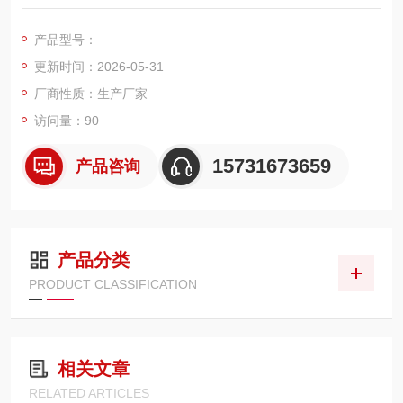
100 管路过滤器，5μm 绝对过滤精度，多层梯度玻纤滤材，外进
内出过滤方式，适配注塑机 21MPa 锁模、射胶中压液压油路，
产品型号：
氟橡胶密封，耐受注塑机油温 80-110℃工况。可高效滤除液压油
更新时间：2026-05-31
内部泵体金属磨粉、密封碎屑、油泥胶质、塑料粉尘杂质。
厂商性质：生产厂家
访问量：90
15731673659
产品咨询
产品分类
PRODUCT CLASSIFICATION
相关文章
RELATED ARTICLES