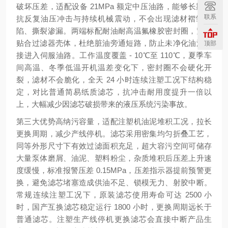
破坏压差，适配设备 21MPa 额定中压油路，能够长期抵
联系
抗反复油压冲击与持续机械震动，不会出现滤材褶皱塌
陷、撕裂渗漏。两端标配耐油耐高温氟橡胶密封圈，紧密
贴合过滤器壳体，杜绝脏油旁通短路，防止未净化油液直
顶部
接进入伺服油路。工作温度覆盖 - 10℃至 110℃，夏季车
间高温、冬季低温开机温差变化下，密封圈不会硬化开
裂，滤材不会脆化，全天 24 小时连续注塑工况下结构稳
定，对比普通简易纸质滤芯，抗冲击耐用度提升一倍以
上，大幅减少因滤芯破损带来的液压系统污染事故。
第三大优势
高纳污容量，适配注塑机油泥堆积工况，拉长
更换周期，减少产线停机
。滤芯采用密集均匀折叠工艺，
同等外形尺寸下有效过滤面积充足，超大容污空间可储存
大量泵体磨屑、油泥、塑料粉尘，杂质堆积后压差上升速
度缓慢，标准报警压差 0.15MPa，压差指示器提前预警更
换，避免滤芯堵塞造成供油不足、锁模无力、射胶中断。
常规连续注塑工况下，原装滤芯使用寿命可达 2500 小
时，国产互换滤芯稳定运行 1800 小时，更换周期远长于
普通滤芯。注塑生产线停机更换滤芯会直接中断产品生