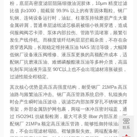
粉，底层高密度滤层阻隔细微油泥胶体，10μm 精度过滤
比值 β≥1000，能截留 99.9% 以上的有害固体颗粒。钢厂
轧钢、连铸设备运行时，油缸、柱塞泵持续磨损产生大量
金属碎屑，普通单层滤纸滤芯极易被细小铁屑穿透，造成
伺服阀阀芯卡滞、泵体内部拉伤、管路节流堵塞，频繁引
发生产线停机。而梯度玻纤结构层层拦截杂质，不存在杂
质穿透风险，长期稳定维持液压油 NAS 清洁等级，大幅降
低钢厂设备液压阀维修、液压泵更换的高额配件成本，适
配钢厂抗磨液压油、难燃磷酸酯液压油等多种介质，高温
轧制车间油液升温至 90℃以上也不会出现滤材溶胀破损，
过滤性能全程稳定。
其次核心优势是
高压高强度结构，耐受钢厂 21MPa 高压
油路与频繁油压冲击
。钢厂高压管路系统启停、轧辊换向
时会产生瞬时油压波动，该滤芯内部加厚穿孔不锈钢支撑
骨架，外部金属防护网包裹，两端一体冲压密封端盖，通
过 ISO2941 抗破裂检测，最大可承受 8bar 内部压差，匹
配钢厂 21MPa 额定高压液压管路，能够抵御持续油压冲
联系
击，不会出现滤材塌陷、褶皱撕裂失效。两端配备耐高低