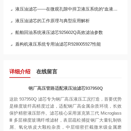
液压油滤芯——在微观孔隙中捍卫液压系统的“血液纯净”
液压油滤芯的工作原理与典型应用解析
船舶回油系统液压滤芯925602Q高效滤油参数
盾构机液压系统专用油滤芯R928005927性能
详细介绍
在线留言
钢厂高压管路适配液压油滤芯937950Q
这款 937950Q 滤芯专为钢厂高压液压工况打造，首要优势
是
梯度玻纤高精度过滤，适配钢厂高金属杂质环境，长效
保护精密液压部件
。滤芯核心采用派克第三代 Microglass
Ⅲ 多层梯度玻璃纤维滤材，表层疏松捕捉钢厂大量轧制铁
屑、氧化铁皮大颗粒杂质，中层细密拦截微米级金属磨