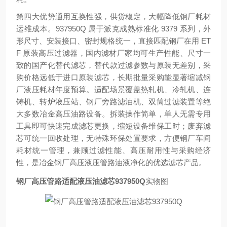
第四大优势
通用互换性强，供货稳定，大幅降低钢厂耗材
运维成本
。937950Q 属于派克成熟标准化 9379 系列，外
形尺寸、安装接口、密封规格统一，直接匹配钢厂在用 ET
F 原装高压过滤器，国内滤材厂家均可生产性能、尺寸一
致的国产化替代滤芯，替代款过滤参数与原装无差别，采
购价格远低于进口原装滤芯，长期批量采购能显著缩减钢
厂液压耗材年度预算。适配场景覆盖热轧机、冷轧机、连
铸机、转炉液压站、钢厂旁路滤油机、双筒过滤装置等绝
大多数冶金高压油路设备。拆装操作简单，单人无需专用
工具即可快速完成滤芯更换，缩短设备维保工时；废弃滤
芯可统一回收处理，无特殊环保处置要求，方便钢厂车间
耗材统一管理，兼顾过滤性能、高压耐用性与采购经济
性，是冶金钢厂高压液压管路油液净化的优选滤芯产品。
钢厂高压管路适配液压油滤芯937950Q
实物图