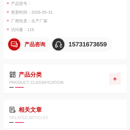
产品型号：
站、双筒旁路过滤设备研发，可高效滤除液压油内轧制铁屑、氧
更新时间：2026-05-31
化粉尘、油泥胶质，耐受钢厂高温、油压冲击、高杂质污染恶劣
工况，原装尺寸密封标准统一。
厂商性质：生产厂家
访问量：115
15731673659
产品咨询
产品分类
PRODUCT CLASSIFICATION
相关文章
RELATED ARTICLES