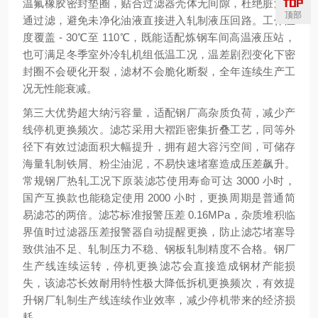
温氟橡胶密封垫圈，贴合过滤器壳体无间隙，杜绝脏油旁
顶部
通过滤，避免未净化油液直接进入轧制液压回路。工作温
度覆盖 - 30℃至 110℃，既能适配炼钢车间高温液压站，
也可满足冬季室外冷轧机组低温工况，温差剧烈变化下密
封圈不会硬化开裂，滤材不会脆化断裂，全年连续生产工
况无性能衰减。
第三大优势
超大纳污容量，适配钢厂高杂质负荷，减少产
线停机更换频次
。滤芯采用大褶距密集折叠工艺，同等外
径下有效过滤面积大幅提升，拥有超大容污空间，可储存
海量轧制铁屑、粉尘油泥，不易快速堵塞造成压差飙升。
常规钢厂热轧工况下原装滤芯使用寿命可达 3000 小时，
国产互换款也能稳定使用 2000 小时，更换周期是普通简
易滤芯的两倍。滤芯标准报警压差 0.16MPa，杂质堆积临
界值时过滤器压差报警器自动提醒更换，防止滤芯堵塞导
致供油不足、轧制压力不稳、钢板轧制精度不合格。钢厂
生产线连续运转，停机更换滤芯会直接造成钢材产能损
失，该滤芯长效耐用特性极大降低拆机更换频次，有效提
升钢厂轧制生产线连续作业效率，减少停机带来的经济损
耗。