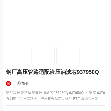
钢厂高压管路适配液压油滤芯937950Q
产品简介
钢厂高压管路适配液压油滤芯937950Q 937950Q 为派克 9379
系列钢厂高压管路专用液压折叠滤芯，适配 ETF 系列高压管路过
滤器，标准过滤精度 10μm，采用多层梯度玻纤滤材，额定承压
21MPa，内进外出过滤流向。针对钢厂轧钢机、连铸机、液压