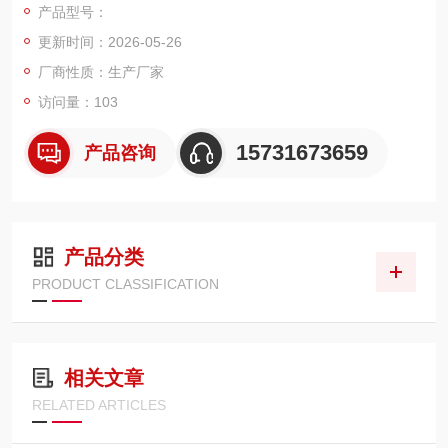
产品型号：
网，密封件耐油耐高温，适配电厂各类抗磨液压油，主要安装在
更新时间：2026-05-26
电厂液压站油路中
厂商性质：生产厂家
访问量：103
15731673659
产品咨询
产品分类
PRODUCT CLASSIFICATION
相关文章
RELATED ARTICLES