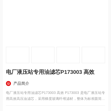
电厂液压站专用油滤芯P173003 高效
产品简介
电厂液压站专用油滤芯P173003 高效 P173003 是电厂液压站专
用高效高压油滤芯，采用梯度玻璃纤维滤材，整体为标准圆筒结
构，过滤精度 5μm，额定流量 300L/min，最高耐压 21MPa，适
用温度 - 30℃~+110℃。滤芯搭配加厚镀锌金属端盖与螺旋加固