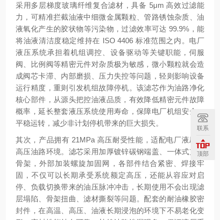
采用多层梯度玻璃纤维复合滤材，具备 5μm 高效过滤能
力，可精准拦截油液中细微金属颗粒、管路锈蚀杂质、油
液氧化产生的胶状物等污染物，过滤效率可达 99.9%，能
将油液清洁度稳定维持在 ISO 4406 标准范围之内。电厂
液压系统承担着机组调控、设备驱动等关键职能，伺服
阀、比例阀等精密元件对杂质极为敏感，微小颗粒就会造
成阀芯卡滞、内部磨损、压力失控等问题，轻则影响设备
运行精度，重则引发机组故障停机。该滤芯作为油路净化
核心部件，从源头把控油液品质，有效降低精密元件故障
概率，延长整套液压系统使用寿命，保障电厂机组安全、
平稳运转，减少非计划停机带来的巨大损失。
联系
其次，产品拥有 21MPa 高压耐受性能，适配电厂液压站
高压油路环境。滤芯采用加厚镀锌碳钢端盖、一体式支撑
顶部
骨架，外部加装螺旋加固网，各部件结合紧密、焊接牢
固，不仅可以长期承受系统额定高压，还能从容应对启
停、负载切换带来的油压脉冲冲击，长期使用不会出现滤
层塌陷、骨架扭曲、滤材撕裂等问题。配套的耐油橡胶密
封件，在高温、高压、油液长期浸泡的环境下不易老化变