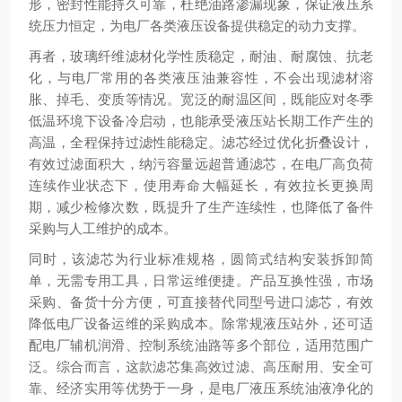
形，密封性能持久可靠，杜绝油路渗漏现象，保证液压系
统压力恒定，为电厂各类液压设备提供稳定的动力支撑。
再者，玻璃纤维滤材化学性质稳定，耐油、耐腐蚀、抗老
化，与电厂常用的各类液压油兼容性，不会出现滤材溶
胀、掉毛、变质等情况。宽泛的耐温区间，既能应对冬季
低温环境下设备冷启动，也能承受液压站长期工作产生的
高温，全程保持过滤性能稳定。滤芯经过优化折叠设计，
有效过滤面积大，纳污容量远超普通滤芯，在电厂高负荷
连续作业状态下，使用寿命大幅延长，有效拉长更换周
期，减少检修次数，既提升了生产连续性，也降低了备件
采购与人工维护的成本。
同时，该滤芯为行业标准规格，圆筒式结构安装拆卸简
单，无需专用工具，日常运维便捷。产品互换性强，市场
采购、备货十分方便，可直接替代同型号进口滤芯，有效
降低电厂设备运维的采购成本。除常规液压站外，还可适
配电厂辅机润滑、控制系统油路等多个部位，适用范围广
泛。综合而言，这款滤芯集高效过滤、高压耐用、安全可
靠、经济实用等优势于一身，是电厂液压系统油液净化的