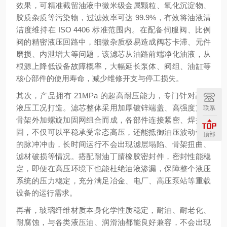
效果，可精准截留油液中微米级金属颗粒、氧化沉淀物、
胶质杂质等污染物，过滤效率可达 99.9%，有效将油液清
洁度维持在 ISO 4406 标准范围内。在配备伺服阀、比例
阀的精密液压回路中，细微杂质极易造成阀芯卡滞、元件
磨损、内泄增大等问题，该滤芯从油路前端净化油液，从
根源上降低设备故障概率，大幅延长泵体、阀组、油缸等
核心部件的使用寿命，减少维修开支与停工损失。
其次，产品拥有 21MPa 的超高耐压能力，专门针对高压
液压工况打造。滤芯整体采用加厚镀锌端盖、高强度支撑
联系
骨架外加螺旋加固网组合而成，各部件连接紧密、焊接牢
固，不仅可以平稳承受常态高压，还能抵御油压波动带来
顶部
的脉冲冲击，长时间运行不会出现滤层塌陷、骨架扭曲、
滤材破损等情况。搭配耐油丁腈橡胶密封件，密封性能稳
定，即便在高压环境下也能杜绝油液渗漏，保障整个液压
系统的压力稳定，充分满足冶金、电厂、高压泵站等重载
设备的运行需求。
再者，玻璃纤维材质本身化学性质稳定，耐油、耐老化、
耐腐蚀，与各类液压油、润滑油都能良好兼容，不会出现