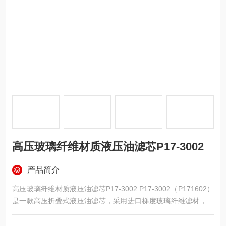
高压玻璃纤维材质液压油滤芯P17-3002
产品简介
高压玻璃纤维材质液压油滤芯P17-3002 P17-3002（P171602）
是一款高压折叠式液压油滤芯，采用进口梯度玻璃纤维滤材，外
径约 68mm、长度约 150mm，过滤精度3μm，额定流量 300L/m
in，最大耐压 21MPa，工作温度 **-30℃～+110℃。专为电厂、