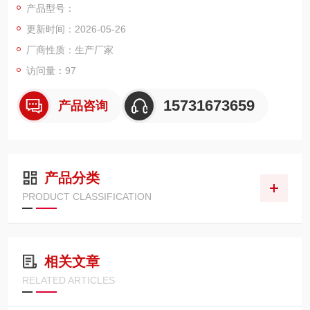
产品型号：
冶金、工程机械、高压泵站等中高压液压系统 ** 设计，用于深度
更新时间：2026-05-26
滤除油液中的细微金属颗粒、氧化杂质及胶状物
厂商性质：生产厂家
访问量：97
15731673659
产品咨询
产品分类
PRODUCT CLASSIFICATION
相关文章
RELATED ARTICLES