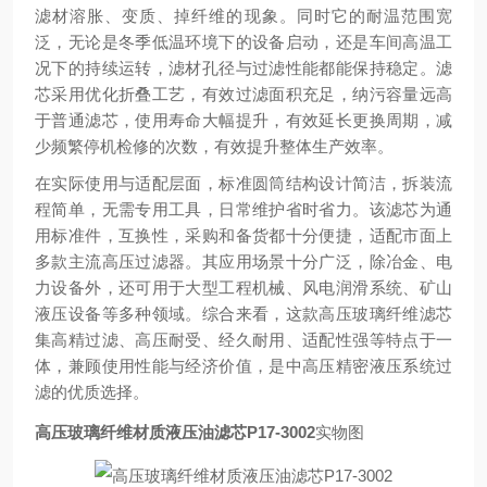
滤材溶胀、变质、掉纤维的现象。同时它的耐温范围宽
泛，无论是冬季低温环境下的设备启动，还是车间高温工
况下的持续运转，滤材孔径与过滤性能都能保持稳定。滤
芯采用优化折叠工艺，有效过滤面积充足，纳污容量远高
于普通滤芯，使用寿命大幅提升，有效延长更换周期，减
少频繁停机检修的次数，有效提升整体生产效率。
在实际使用与适配层面，标准圆筒结构设计简洁，拆装流
程简单，无需专用工具，日常维护省时省力。该滤芯为通
用标准件，互换性，采购和备货都十分便捷，适配市面上
多款主流高压过滤器。其应用场景十分广泛，除冶金、电
力设备外，还可用于大型工程机械、风电润滑系统、矿山
液压设备等多种领域。综合来看，这款高压玻璃纤维滤芯
集高精过滤、高压耐受、经久耐用、适配性强等特点于一
体，兼顾使用性能与经济价值，是中高压精密液压系统过
滤的优质选择。
高压玻璃纤维材质液压油滤芯P17-3002
实物图