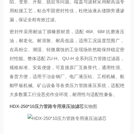
陷、变形、开裂、脱层等问题。端盖与滤材采用耐高温专
用粘接工艺，粘合牢固密封性佳，杜绝油液从缝隙旁通渗
漏，保证全程有效过滤。
密封件采用耐油丁腈橡胶材质，适配 46#、68# 抗磨液压
油，耐老化、耐溶胀、耐高低温，适用工况温度范围广，
在高粉尘、潮湿、轻微腐蚀的工业现场依然能保持稳定密
封性能。整体适配 ZU-H、QU-H 全系列压力管路过滤器，
规格标准、安装便捷，可直接原厂互换替代，通用性强、
备货方便，适用于冶金钢厂、电厂液压站、工程机械、船
舶甲板机械、矿山设备等各类压力管路液压系统，适配绝
大多数重工行业恶劣作业环境，耐用性与适配性兼备。
HDX-250*10压力管路专用液压油滤芯
实物图