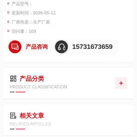
产品型号：
路中，精准过滤液压油内金属磨粒、杂质油泥，保护液压泵、多
更新时间：2026-05-11
路阀、液压马达等精密元件，稳定整套液压系统运行精度与使用
寿命。
厂商性质：生产厂家
访问量：109
15731673659
产品咨询
产品分类
PRODUCT CLASSIFICATION
相关文章
RELATED ARTICLES