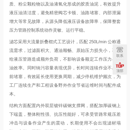
质、粉尘颗粒物以及油液氧化形成的胶质油泥，有效提升
液压油清洁度，避免精密阀芯卡顿、油路堵塞、内部泄漏
增大等常见故障，从源头降低液压设备故障率，保障整套
压力管路控制系统动作灵敏、运行平稳。
滤芯采用大流量折叠褶式工艺设计，匹配 250L/min 公称通
流需求，过滤面积大、通油顺畅、原始压力损失小，不会
联系
给液压管路造成额外负荷，不影响设备额定工作压力与供
油效率。同时纳污容量表现优异，长时间连续作业不易提
顶部
前堵塞，有效延长使用更换周期，减少停机维护频次，为
工厂连续生产和工程设备野外作业节省运维时间与配件成
本。
结构方面配置内外双层镀锌碳钢支撑网，搭配加厚碳钢上
下端盖，整体刚性强、抗压性能好，可承受管路常规压差
冲击与设备作业产生的震动，长期使用不会出现滤材塌