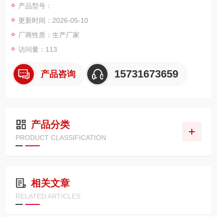
产品型号：
收割机、农用装载机等各类农机液压油路，高效拦截液压油中的
更新时间：2026-05-10
金属磨粒、田间粉尘、泥沙杂质与油泥胶质，具备耐振动、耐油
温、密封性好、互换性强等优势，能长期保持油液洁净
厂商性质：生产厂家
访问量：113
15731673659
产品咨询
产品分类
PRODUCT CLASSIFICATION
相关文章
RELATED ARTICLES