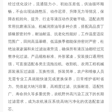
经过优化设计，流通阻力小、初始压差低，供油循环顺
畅，不会出现油路憋压、动作迟滞、升降无力等情况，保
障农机转向、提升、行走等液压动作灵敏平稳。适配农用
常用抗磨液压油、机械润滑油等多种介质，搭配高品质丁
腈橡胶密封件，耐油耐温、抗老化性能好，工作温度适应
范围广，田间高温暴晒、低温换季都能保持密封严密，杜
绝油液渗漏和未过滤油液旁流，确保所有液压油都经过完
整净化过滤。产品规格标准、外形紧凑，安装接口通用性
强，可直接适配各类主流拖拉机、收割机、农用工程机械
原装液压过滤器，互换性强、拆装简单，农户和维修人员
无需专业工具就能快速完成更换保养，日常维护省时省
力。凭借超大纳污容量、高精度过滤、抗振耐造、适配性
广、寿命持久等多重优势，农机野外高污染工况下的长期
过滤需求，成为农机液压系统高纳污净化的优选配套滤
芯。