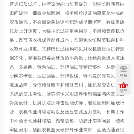
普通纸质滤芯，纳污吸附能力显著提升，能够长时间容纳
田间泥沙、细微金属磨屑、粉尘颗粒以及油液氧化生成的
胶质油泥，不会因杂质快速堆积造成早期堵塞，有效延缓
压差上升速度，大幅拉长滤芯更换周期，不用频繁停机拆
换，既节省农机保养配件成本，又避免农忙时节耽误耕种
收割作业进度。其精密过滤结构可以对农机液压油进行深
层净化，精准截留各类硬质微小杂质，杜绝杂质进入液压
泵、多路阀、转向油缸、升降油缸等精密部件，从源头减
联系
少阀芯卡顿、油缸漏油、升降迟缓、转向发沉等常见农机
液压故障，降低维修概率和维修费用，延长整套农机液压
顶部
系统的使用寿命。滤芯整体采用加厚钢制端盖与内置加固
骨架设计，机身抗震抗冲击性能优异，能适应田间颠簸行
驶、农机作业持续震动以及液压管路压力波动，长期工作
中不会出现滤材塌陷、褶皱变形、脱胶开裂等问题，结构
牢固耐用，适配农机全天候野外作业需求。油液流通路径