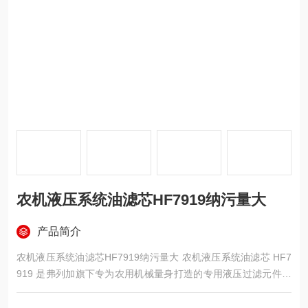
农机液压系统油滤芯HF7919纳污量大
产品简介
农机液压系统油滤芯HF7919纳污量大 农机液压系统油滤芯 HF7
919 是弗列加旗下专为农用机械量身打造的专用液压过滤元件，
采用优质微玻璃纤维折叠滤材工艺，核心突出纳污量大的特性，
过滤性能稳定、流通阻力小、结构小巧坚固。主要适配拖拉机、