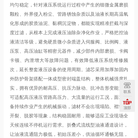
均匀稳定，针对液压系统运行过程中产生的细微金属磨损
颗粒、外界侵入粉尘、管路锈蚀杂质以及油液长期高温氧
化形成的胶质油泥、黏稠沉淀物，都能实现精准拦截与深
度过滤，从根本上完成液压油除杂净化作业，严格把控油
液清洁等级，避免硬质微小杂质进入伺服阀、比例阀、液
压泵、高压油缸等精密元器件，减少部件内部磨损、卡阀
卡顿、内泄增大等故障问题，有效降低液压系统维修频
次，延长整套液压设备的使用周期。滤芯采用加厚加固内
外防护骨架搭配一体成型密封端盖结构，整体机械强度扎
实，拥有优异的耐高压、抗压力脉动、抗冲击形变能力，
联系
可适配高压液压管路高压力、大流量的运行工况，面对设
备持续作业产生的机械振动，滤材不会出现塌陷、褶皱、
顶部
开裂、脱胶等现象，结构稳固耐用，能够适应工业现场全
天候连续不停机运行需求。折叠式流线型油液通道设计，
让油液流通阻力极低，初始压差小，供油循环通畅无阻，