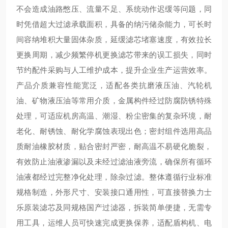
不会造成油路憋压、流量不足、系统动作迟缓等问题，同
时凭借超大过滤承载面积，具备的纳污储杂能力，可长时
间容纳堆积大量固体杂质，延缓滤芯堵塞速度，有效拉长
更换周期，减少频繁停机更换滤芯带来的误工损失，同时
节约配件采购与人工维护成本，提升企业生产运营效率。
产品介质兼容性能宽泛，适配各类抗磨液压油、汽轮机
油、矿物液压油等常用介质，金属构件经过防腐防锈特殊
处理，可适应机房高温、潮湿、粉尘密集的复杂环境，耐
老化、耐锈蚀、耐化学腐蚀表现出色；密封组件选用高品
质耐油橡胶材质，贴合密封严密，耐高温不易硬化脆裂，
有效防止油液渗漏以及未经过滤油液旁流，确保所有循环
油液都经过完整净化处理，除杂过滤。整体遵循行业标准
规格制造，外形尺寸、安装接口通用性，可直接替换力士
乐原装滤芯及同规格国产过滤器，拆装简单便捷，无需专
用工具，运维人员可快速完成更换保养，适配盾构机、电