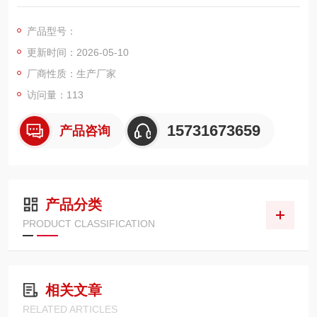
纤维折叠式结构，专为工业高压液压系统研发，主打液压油除杂
质净化功能。能够高效滤除油液内金属磨粒、粉尘杂质、油泥胶
产品型号：
质、氧化沉淀物等各类污染物，具备耐高压、通量大、纳污容量
更新时间：2026-05-10
高、抗振动变形、密封性稳定等优势，适配盾构机、电厂液压
站、重工机械高压油路，规格标准互换性强
厂商性质：生产厂家
访问量：113
15731673659
产品咨询
产品分类
PRODUCT CLASSIFICATION
相关文章
RELATED ARTICLES