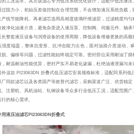
转的工况需求。其次该滤芯专为低压系统优化设计，适配中低压液压
通过阻力小，初始压差值控制在合理范围，不会增加液压系统负载，
生产线节能降耗。再者滤芯选用高精度玻璃纤维滤层，过滤精度均匀
有效净化油液介质，避免杂质进入液压泵、控制阀、伺服元件、轴承
延长整套液压设备与润滑设备的使用周期，降低设备维修更换的高额
高强度端盖，整体抗变形、抗冲击能力出色，面对油路介质波动、
破损、偏移等问题，过滤性能始终稳定可靠。密封部位采用耐油丁腈
液，耐温耐油性能优异，密封严实不易老化渗漏，杜绝油液泄漏与未
另外这款 PI23063DN 折叠式低压滤芯安装规格标准，适配同系
原厂同款滤芯以及各类国产等效替代滤芯，采购渠道广泛、供货稳定
机、注塑机、风机油站、轧钢设备等众多行业低压工况，适配范围广
运行的核心需求。
用液压油滤芯PI23063DN折叠式