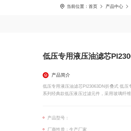
当前位置：
首页
产品中心
低压专用液压油滤芯PI230
产品简介
低压专用液压油滤芯PI23063DN折叠式 低压专用
系列经典款低压液压过滤元件，采用玻璃纤维
系统量身定制。整体配备内外防护网、加固端
抗压性能适配低压工况，主要拦截油液中的金
产品型号：
厂商性质：生产厂家