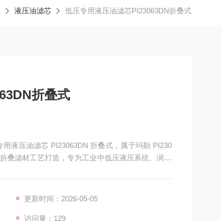
液压油滤芯
低压专用液压油滤芯PI23063DN折叠式
63DN折叠式
液压油滤芯 PI23063DN 折叠式，属于玛勒 PI230
折叠滤材工艺打造，专为工业中低压液压系统、润滑
盖与丁腈橡胶密封结构，过滤精度稳定、通流量大、
属磨屑、粉尘杂质、胶质油泥等污染物
更新时间：2026-05-05
访问量：129