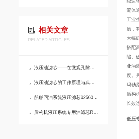
续运
流体
工业
相关文章
质，
大幅
RELATED ARTICLES
搭配
陷、
业油
液压油滤芯——在微观孔隙中捍卫液压系统的“血液纯净”
度。
液压油滤芯的工作原理与典型应用解析
玛勒
盾构
船舶回油系统液压滤芯925602Q高效滤油参数
长效
盾构机液压系统专用油滤芯R928005927性能
低压专