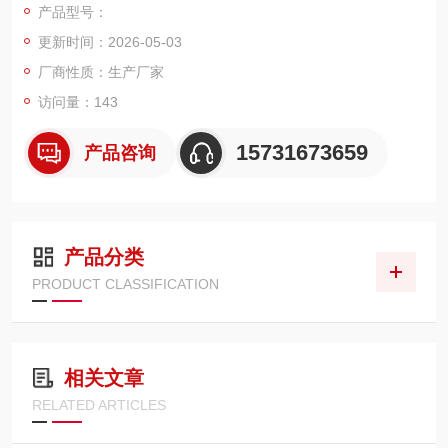
产品型号：
静电、耐粉尘、易脉冲清灰的特性，适用于喷塑回收、喷涂车
更新时间：2026-05-03
间、喷砂房、粉料仓、工业除尘等工况，可高效拦截粉末粉尘与
细微颗粒物
厂商性质：生产厂家
访问量：143
15731673659
产品咨询
产品分类
PRODUCT CLASSIFICATION
相关文章
RELATED ARTICLES