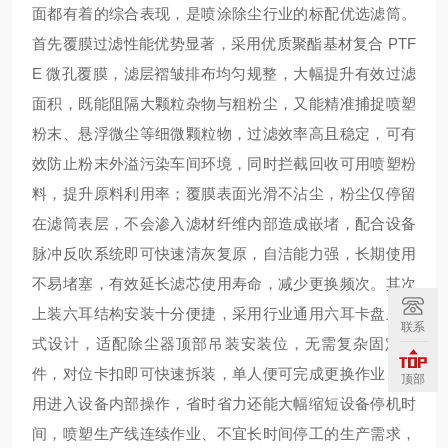
面都有着的综合表现，是喷涂除尘行业的标配优选滤筒。
首先覆膜过滤性能优势显著，采用优质聚酯基材复合 PTF
E 微孔覆膜，滤层褶皱排布均匀规整，大幅提升有效过滤
面积，既能阻隔大颗粒杂物与粗粉尘，又能精准捕捉喷塑
粉末、悬浮微尘等细微颗粒物，过滤效率高且稳定，可有
效防止粉末外溢污染车间环境，同时拦截回收可用喷塑粉
料，提升原料利用率；覆膜表面光滑不沾尘，粉尘仅停留
在滤筒表层，不会渗入滤材纤维内部造成嵌堵，配合设备
脉冲反吹系统即可快速清灰复原，自洁能力强，长期使用
不易堵塞，有效延长滤芯使用寿命，减少更换频次。其次
上装六耳结构安装十分便捷，采用行业通用六耳卡盘上装
联系
式设计，适配除尘器顶部吊装安装位，无需复杂固定配
件，对位卡扣即可快速拆装，单人便可完成更换作业，不
顶部
用进入设备内部操作，省时省力还能大幅缩短设备停机时
间，喷塑生产线连续作业、不宜长时间停工的生产需求，