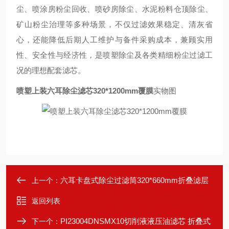
尘、喷涂房粉尘回收、喷砂房除尘、水泥粉料仓顶除尘、
矿山粉尘治理等多种场景，不仅过滤效果稳定、清灰省
心，还能降低后期人工维护与备件采购成本，兼顾实用
性、安全性与经济性，是喷塑除尘及各类精细粉尘过滤工
况的理想配套滤芯。
喷塑上装六耳除尘滤芯320*1200mm覆膜
实物图
六耳卡盘式除尘过滤筒320*660mm折叠滤层
上一个：
返回列表
PI23004DNSMX10切削液液压油滤芯 折叠式
下一个：