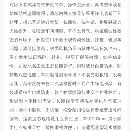
对比下装式滤筒维护更简单、操作更安全。再者整体喷塑
防腐结构坚固耐用，滤芯内外支撑骨架采用静电喷塑工艺
处理，相比普通镀锌骨架，抗腐蚀、抗生锈、耐酸碱能力
大幅提升，在喷涂车间潮湿、有挥发雾气、粉尘腐蚀性较
强的环境下，长期使用不会出现骨架锈蚀、掉皮、破损等
问题；滤筒挺度高，耐受风机负压与脉冲气流反复冲击，
不会发生滤层塌陷、鼓包、脱层开裂等故障，结构稳定
性，适配恶劣工业工况长期运行。同时滤材自带防水、防
静电双重性能，车间潮湿阴雨环境下不易受潮板结、发霉
堵孔，高浓度粉末粉尘流动摩擦时不易产生静电积聚，有
效规避粉尘自燃隐患，符合喷塑喷涂行业安全作业标准；
耐温耐老化性能优异，长期经受车间温差变化与气流冲
刷，滤材不脆化、不脱层，综合耐用性远超普通普通化纤
滤筒。这款滤芯规格通用互换性强，320
1200mm 属于除
尘行业标准尺寸，替换采购方便，广泛适配喷塑流水线除