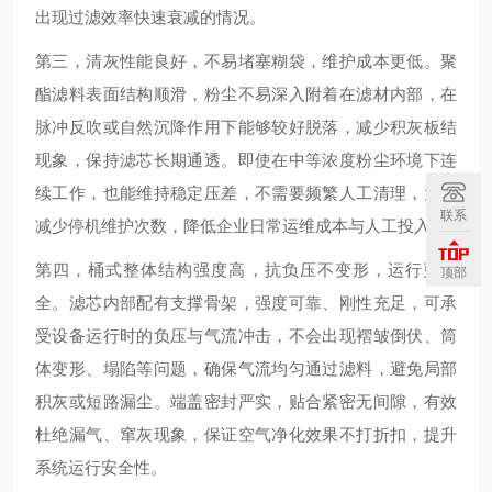
出现过滤效率快速衰减的情况。
第三，清灰性能良好，不易堵塞糊袋，维护成本更低。聚
酯滤料表面结构顺滑，粉尘不易深入附着在滤材内部，在
脉冲反吹或自然沉降作用下能够较好脱落，减少积灰板结
现象，保持滤芯长期通透。即使在中等浓度粉尘环境下连
续工作，也能维持稳定压差，不需要频繁人工清理，大幅
联系
减少停机维护次数，降低企业日常运维成本与人工投入。
第四，桶式整体结构强度高，抗负压不变形，运行更安
顶部
全。滤芯内部配有支撑骨架，强度可靠、刚性充足，可承
受设备运行时的负压与气流冲击，不会出现褶皱倒伏、筒
体变形、塌陷等问题，确保气流均匀通过滤料，避免局部
积灰或短路漏尘。端盖密封严实，贴合紧密无间隙，有效
杜绝漏气、窜灰现象，保证空气净化效果不打折扣，提升
系统运行安全性。