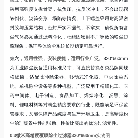
采用高强度支撑骨架，抗负压、抗反吹冲击，不会出现褶
皱倒伏、滤筒变形、塌陷等情况。上下端盖采用耐高温密
封胶与压紧结构，密封严实不漏气、不窜灰，确保所有含
尘气体必须通过滤料净化，杜绝因密封不严导致的粉尘短
路现象，保证整体除尘系统长期稳定可靠运行。
第六，
通用性强，安装便捷，适用行业广泛
。320*660mm
为工业除尘设备通用标准尺寸，可直接替换各类品牌同规
格滤筒，适配脉冲除尘器、移动式净化器、中央除尘系
统、单机除尘设备等多种机型。广泛应用于精细化工、医
药中间体、电子制造、食品加工、焊烟净化、炭黑、涂
料、锂电材料等对粉尘精度要求的行业，既能满足环保监
管要求，又能保障产品纯度与生产环境卫生，是高精度粉
尘治理场景中性能强劲、性价比突出的优选过滤元件。
0.3微米高精度覆膜除尘过滤器320*660mm
实物图