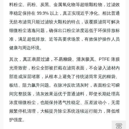
料粉尘、药粉、炭黑、金属氧化物等超细颗粒物，过滤效
率稳定保持在 99.9% 以上，真正实现近乎净化。相比普通
无纺布滤筒只能过滤较大颗粒的特点，该覆膜滤筒可解决
细微粉尘逃逸问题，确保出口粉尘浓度远低于环保排放标
准，满足超低排放、近等高要求场景，有效保护操作人员
健康与周边环境。
其次，
真正表层过滤，不易糊袋、清灰极其
。PTFE 薄膜
光滑致密，粉尘全部被拦截在滤筒表面，不会渗入滤材内
部造成深层堵塞，从根本上避免了传统滤筒常见的糊袋、
板结、阻力飙升问题。在脉冲反吹清灰时，表面粉尘可瞬
间完整脱落，清灰效果远优于普通滤料，即使长期处理高
浓度细微粉尘，也能保持透气性稳定、压差波动小，无需
频繁停机清理，大幅提升除尘系统连续运行能力，降低维
护强度。