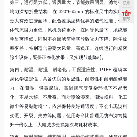
第三，
运行阻力低，通风量大，节能效果明显
。滤筒采用
联系
均匀深褶折叠结构，在 320*660mm 的标准尺寸内实现了
顶部
更大有效过滤面积，配合覆膜滤料优异的透气性能，使整
体气流阻力更低，风机负荷更小。在同等风量下，系统能
耗显著降低，同时不会因滤筒堵塞导致吸力下降、除尘效
率变差，特别适合需要大风量、高负压、连续运行的精密
除尘设备，既保证净化效果，又实现节能降耗。
第四，
耐温、耐湿、耐老化，工况适应性
。PTFE 覆膜本
身化学稳定性，具备优良的耐温性、耐湿性和耐弱酸碱能
力，在潮湿、轻微腐蚀、高温烟气等复杂环境下不易老
化、不易水解、不发霉。面对喷涂漆雾、潮湿粉料、化工
微尘等易黏附粉尘，依然保持良好通透度，不会出现滤料
变硬、开裂、失效等问题，使用寿命比普通无纺布滤筒提
升一倍以上，大幅减少更换频次与耗材成本。
第五，
密封严密，结构牢固，无粉尘短路泄漏
。滤筒内部