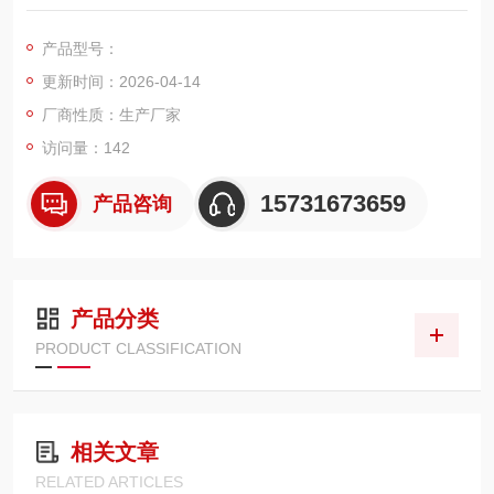
工业除尘滤筒，外径 320mm、高度 660mm，专为细微粉尘、亚
微米级烟尘治理场景设计。滤筒以聚酯纤维为基材，表面复合致
产品型号：
密聚四氟乙烯薄膜，实现真正表层过滤，对 0.3μm 超细粉尘过滤
更新时间：2026-04-14
效率可达 99.9% 以上
厂商性质：生产厂家
访问量：142
15731673659
产品咨询
产品分类
PRODUCT CLASSIFICATION
相关文章
RELATED ARTICLES