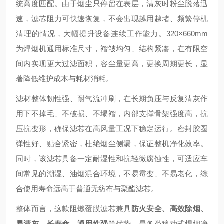
统高度匹配。由于烟尘只停留在表层，清灰时粉尘脱落迅
速，滤芯阻力可快速恢复，不会出现越用越堵、频繁停机
清理的情况，大幅提升设备连续工作能力。320×660mm
为焊烟机通用标准尺寸，褶皱均匀、结构紧凑，在有限空
间内实现更大过滤面积，容尘量更高，更换周期更长，显
著降低维护成本与耗材消耗。
滤材整体韧性强、耐气流冲刷，在长期负压与反复清灰作
用下不掉毛、不破损、不塌褶，内部支撑骨架强度高，抗
压抗变形，确保滤芯在高风量工况下稳定运行。密封胶圈
弹性好、贴合紧密，杜绝烟尘侧漏，保证整机净化效率。
同时，该滤芯具备一定耐湿性和抗轻微腐蚀性，可适应车
间常见的潮湿、油烟混合环境，不易霉变、不易老化，综
合使用寿命远高于普通无纺布与聚酯滤芯。
整体而言，这款阻燃覆膜滤芯兼具
防火安全、高效除烟、
易清灰、长寿命、通用性强
等优势，是各类移动式焊烟净