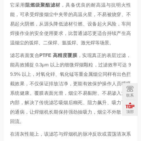
它采用
阻燃级聚酯滤材
，具备优良的耐高温与抗明火性
能，可承受焊接烟尘中夹带的高温火星，不易被烧穿、不
易起火阴燃，从源头降低滤材引燃、设备起火风险，车间
焊接作业的安全使用要求，比普通滤芯更适合持续产生高
温烟尘的弧焊、二保焊、氩弧焊、激光焊等场景。
滤芯表面复合
PTFE 高精度覆膜
，实现真正的表层过滤，
能高效捕捉 0.3μm 以上的细微焊烟颗粒，过滤效率可达 9
9.9% 以上，对氧化锌、氧化锰等重金属烟尘同样有出色拦
截效果，不仅保证排放洁净，更能有效保护操作人员呼吸
系统健康。覆膜表面光滑，烟尘不易黏附、不易渗入滤材
联系
内部，解决了传统滤芯吸烟后糊死、阻力飙升、吸力下降
的通病，让焊烟机长期保持强劲抽吸力，烟尘不外散、不
顶部
回流。
在清灰性能上，该滤芯与焊烟机的脉冲反吹或震荡清灰系