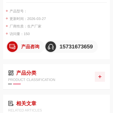
膜复合结构，专为焊接烟尘、金属烟雾、火星粉尘工况设计。外
径 320mm、高度 660mm，具备阻燃防火、高效过滤、低阻清
产品型号：
灰、耐温抗烧特性，适配各类移动式焊烟净化器、集中式焊烟除
更新时间：2026-03-27
尘系统，可稳定捕捉亚微米级焊烟粉尘，安全高效、使用寿命更
长。
厂商性质：生产厂家
访问量：150
15731673659
产品咨询
产品分类
PRODUCT CLASSIFICATION
相关文章
RELATED ARTICLES