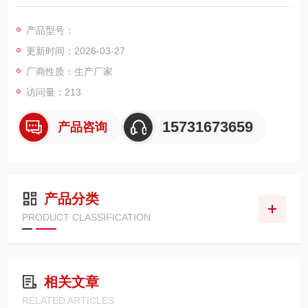
标准外径 325mm、高度 660mm，采用高密度均匀褶皱结构，配
套六耳快拆或法兰安装方式，专为脉冲反吹筒式除尘器设计。滤
产品型号：
芯具备阻力低、容尘量大、脉冲清灰、运行稳定等特点，广泛应
更新时间：2026-03-27
用于工业打磨、焊接、粉尘收集、喷粉回收等各类除尘系统，是
脉冲除尘器的核心过滤部件。
厂商性质：生产厂家
访问量：213
15731673659
产品咨询
产品分类
PRODUCT CLASSIFICATION
相关文章
RELATED ARTICLES