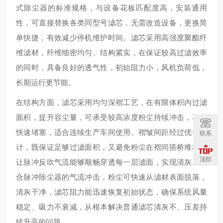
式除尘器的标准规格，与设备花板匹配度高，安装通用
性，可直接替换各类同型号滤芯，无需改造设备，更换简
单快捷，有效减少停机维护时间。滤芯采用高强度聚酯纤
维滤材，纤维细密均匀、结构紧实，在保证较高过滤效率
的同时，具备良好的透气性，初始阻力小，风机负荷低，
长期运行更节能。
在结构方面，滤芯采用均匀深褶工艺，在有限体积内过滤
面积，提升容尘量，可承受较高浓度粉尘持续冲击，不易
快速堵塞，适合连续生产车间使用。褶皱间距经过优化设
联系
计，既保证足够过滤面积，又避免粉尘在褶间搭桥堆积，
顶部
让脉冲反吹气流能够顺畅穿透每一层滤面，实现清灰。配
合脉冲除尘器的气流冲击，粉尘可快速从滤材表面脱落，
清灰干净，滤芯阻力能迅速恢复初始状态，确保系统风量
稳定、吸力不衰减，从根本解决普通滤芯清灰不、压差持
续升高的问题。