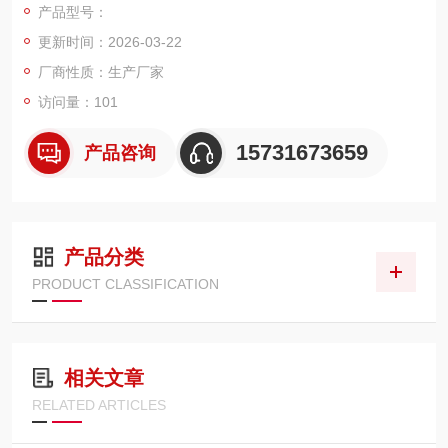
产品型号：
固、密封可靠，具备过滤效率高、清灰性能好、阻力稳定、拆装
更新时间：2026-03-22
快捷等特点，广泛用于喷砂、打磨、粉体加工、木工、冶金等脉
冲除尘系统。
厂商性质：生产厂家
访问量：101
15731673659
产品咨询
产品分类
PRODUCT CLASSIFICATION
相关文章
RELATED ARTICLES