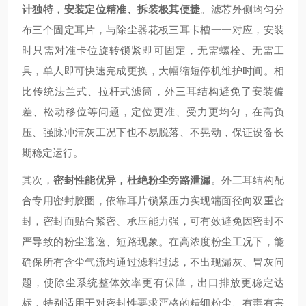
计独特，安装定位精准、拆装极其便捷
。滤芯外侧均匀分
布三个固定耳片，与除尘器花板三耳卡槽一一对应，安装
时只需对准卡位旋转锁紧即可固定，无需螺栓、无需工
具，单人即可快速完成更换，大幅缩短停机维护时间。相
比传统法兰式、拉杆式滤筒，外三耳结构避免了安装偏
差、松动移位等问题，定位更准、受力更均匀，在高负
压、强脉冲清灰工况下也不易脱落、不晃动，保证设备长
期稳定运行。
其次，
密封性能优异，杜绝粉尘旁路泄漏
。外三耳结构配
合专用密封胶圈，依靠耳片锁紧压力实现端面径向双重密
封，密封面贴合紧密、承压能力强，可有效避免因密封不
严导致的粉尘逃逸、短路现象。在高浓度粉尘工况下，能
确保所有含尘气流均通过滤料过滤，不出现漏灰、冒灰问
题，使除尘系统整体效率更有保障，出口排放更稳定达
标，特别适用于对密封性要求严格的精细粉尘、有毒有害