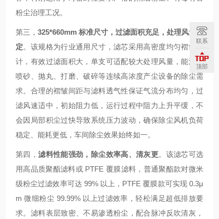
粉尘治理工况。
第三，
325*660mm 标准尺寸，过滤面积充足，处理风量稳
联系
定
。该规格为行业通用尺寸，滤芯采用高密度均匀褶皱设
计，有效过滤面积大，单支可适配较大处理风量，能满足
顶部
喷砂、抛丸、打磨、破碎等连续高浓度产尘设备的除尘需
求。合理的褶皱间距与滤料透气性保证气流分布均匀，过
滤风速适中，初始阻力低，运行过程中阻力上升平缓，不
会因局部积尘过快导致系统压力波动，确保除尘风机负荷
稳定、能耗更低，车间除尘效果始终如一。
第四，
滤料性能强劲，除尘效率高、清灰更
。该滤芯可选
用高品质聚酯滤料或 PTFE 覆膜滤料，普通聚酯款对微米
级粉尘过滤效率可达 99% 以上，PTFE 覆膜款可实现 0.3μ
m 微细粉尘 99.99% 以上过滤效率，轻松满足超低排放要
求。滤料表层致密、不易渗透粉尘，配合脉冲反吹清灰，