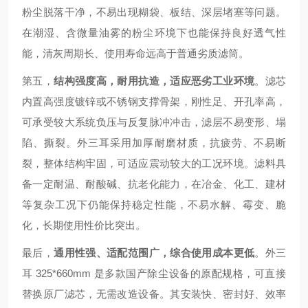
粉尘脱落干净，不易出现糊袋、板结、深层堵塞等问题。
在潮湿、含微量油雾的粉尘环境下也能保持良好透气性
能，清灰周期长、使用寿命远高于普通劣质滤筒。
第五，
结构强度高，耐用抗造，适应恶劣工业环境
。滤芯
内置高强度镀锌或不锈钢支撑骨架，刚性足、开孔率高，
可承受较大系统负压与反复脉冲冲击，滤层不易变形、塌
陷、撕裂。外三耳采用加厚耐磨材质，抗疲劳、不易断
裂，整体结构牢固，可适应震动较大的工况环境。滤料具
备一定耐温、耐酸碱、抗老化能力，在冶金、化工、建材
等复杂工况下仍能保持稳定性能，不易水解、霉变、脆
化，长期使用性价比突出。
最后，
通用性强、适配范围广，综合使用成本更低
。外三
耳 325*660mm 是多款国产除尘设备的原配规格，可直接
替换原厂滤芯，无需改造设备。其安装快、密封好、效率