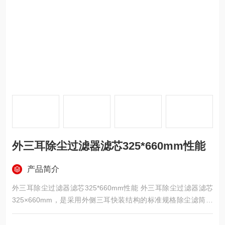
外三耳除尘过滤器滤芯325*660mm性能
产品简介
外三耳除尘过滤器滤芯325*660mm性能 外三耳除尘过滤器滤芯
325×660mm，是采用外侧三耳快装结构的标准规格除尘滤筒，
外径 325mm、高度 660mm，适配专用三耳式除尘设备。滤料可
选用聚酯无纺布或 PTFE 覆膜，依靠外三耳定位锁紧，安装牢