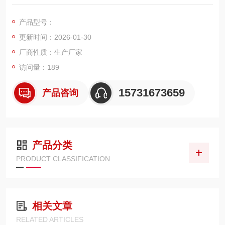
准的 325220660mm 滤筒过滤面积可达 12m²。
端盖与密封：两端端盖一般采用≥0.8mm 厚钢板冲压成形，并经
产品型号：
喷塑、电镀处理，密封胶圈采用发泡密封胶圈密封，确保密封性
更新时间：2026-01-30
良好，防止含尘气体泄漏。
厂商性质：生产厂家
访问量：189
15731673659
产品咨询
产品分类
PRODUCT CLASSIFICATION
相关文章
RELATED ARTICLES