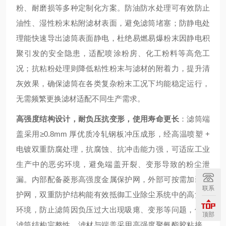
粉、耐磨损等多种定制化方案。防油防水处理可有效防止
油性、湿性粉末粘附滤材表面，避免滤筒堵塞；防静电处
理能快速导出滤筒表面静电，杜绝易燃易爆粉末因静电积
聚引发的安全隐患，适配喷涂粉房、化工粉料等高危工
况；抗粘粉处理则降低粘性粉末与滤材的附着力，提升清
灰效果，确保滤筒在各类复杂粉末工况下均能稳定运行，
无需频繁更换滤材适配不同生产需求。
高强度结构设计，耐负压抗变形，使用寿命更长
：滤筒端
盖采用≥0.8mm 厚优质冷轧钢板冲压成形，经高温喷塑 +
电镀双重防腐处理，抗腐蚀、抗冲击能力强，可适应工业
生产中的恶劣环境，避免端盖开裂、变形导致的粉尘泄
漏。内部配备菱形高强度金属保护网，外部可按需加装防
联系
护网，双重防护结构能有效抵御工业除尘系统中的高负压
环境，防止滤筒因负压过大出现吸瘪、变形等问题，保障
顶部
滤筒结构完整性。滤材与端盖采用高强度聚氨酯胶粘接，