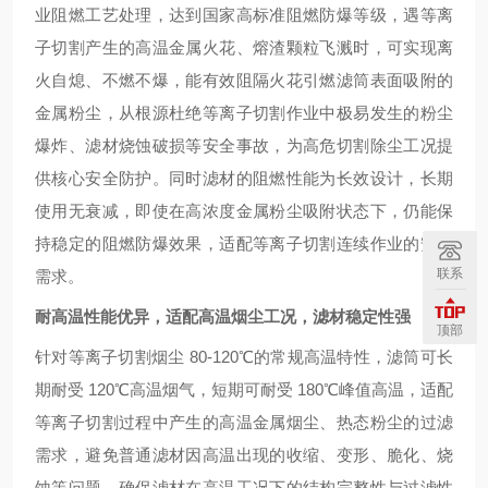
业阻燃工艺处理，达到国家高标准阻燃防爆等级，遇等离
子切割产生的高温金属火花、熔渣颗粒飞溅时，可实现离
火自熄、不燃不爆，能有效阻隔火花引燃滤筒表面吸附的
金属粉尘，从根源杜绝等离子切割作业中极易发生的粉尘
爆炸、滤材烧蚀破损等安全事故，为高危切割除尘工况提
供核心安全防护。同时滤材的阻燃性能为长效设计，长期
使用无衰减，即使在高浓度金属粉尘吸附状态下，仍能保
持稳定的阻燃防爆效果，适配等离子切割连续作业的安全
联系
需求。
耐高温性能优异，适配高温烟尘工况，滤材稳定性强
顶部
针对等离子切割烟尘 80-120℃的常规高温特性，滤筒可长
期耐受 120℃高温烟气，短期可耐受 180℃峰值高温，适配
等离子切割过程中产生的高温金属烟尘、热态粉尘的过滤
需求，避免普通滤材因高温出现的收缩、变形、脆化、烧
蚀等问题，确保滤材在高温工况下的结构完整性与过滤性