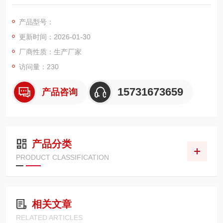
污染物，打造阻燃防爆、耐高温、高精度过滤的核心性能，适配
数控等离子切割机、台式等离子切割机、工业重型等离子切割设
产品型号：
备的除尘系统，是机械加工、钣金制造、钢材切割等场景中等离
更新时间：2026-01-30
子切割除尘的专用适配滤材
厂商性质：生产厂家
访问量：230
15731673659
产品咨询
产品分类
PRODUCT CLASSIFICATION
相关文章
RELATED ARTICLES