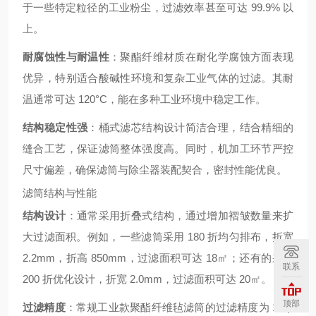
于一些特定粒径的工业粉尘，过滤效率甚至可达 99.9% 以
上。
耐腐蚀性与耐温性
：聚酯纤维材质在耐化学腐蚀方面表现
优异，特别适合酸碱性环境和复杂工业气体的过滤。其耐
温通常可达 120°C，能在多种工业环境中稳定工作。
结构稳定性强
：桶式滤芯结构设计简洁合理，结合精细的
缝合工艺，保证滤筒整体强度高。同时，机加工环节严控
尺寸偏差，确保滤筒与除尘器装配契合，密封性能优良。
滤筒结构与性能
结构设计
：通常采用折叠式结构，通过增加褶皱数量来扩
大过滤面积。例如，一些滤筒采用 180 折均匀排布，折宽
2.2mm，折高 850mm，过滤面积可达 18㎡；还有的采用
联系
200 折优化设计，折宽 2.0mm，过滤面积可达 20㎡。
顶部
过滤精度
：常规工业款聚酯纤维毡滤筒的过滤精度为 1-5μ