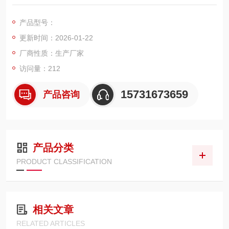
面积。例如，一些滤筒采用 180 折均匀排布，折宽 2.2mm，折
高 850mm，过滤面积可达 18㎡；还有的采用 200 折优化设计，
产品型号：
折宽 2.0mm，过滤面积可达 20㎡。
更新时间：2026-01-22
过滤精度：常规工业款聚酯纤维毡滤筒的过滤精度为 1-5μm，过
滤效率≥99%，出口粉尘浓度≤10mg/m³；防静电阻
厂商性质：生产厂家
访问量：212
15731673659
产品咨询
产品分类
PRODUCT CLASSIFICATION
相关文章
RELATED ARTICLES