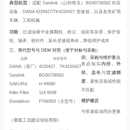
典型机型
：适配 Sandvik（山特维克）BG00736562 对应
设备，DANA 4220427/TK4220427 变速箱，以及各类矿用
车辆、工程机械
功能
：过滤油液中金属颗粒、粉尘、油泥等杂质，保护齿
轮、轴承、密封件，延长变速箱寿命，降低维护成本
三、替代型号与 OEM 对照（便于对标与采购）
四、采购与维护要点
品牌
对应型号
务必核实
内径、外
DANA（原厂）
4220427、TK4220427
径、总长
与
过滤精
Sandvik
BG00736562
度
，避免安装或性能
SAKURA
H-49080
不匹配
Killer Filter
114-9598
维护建议
Donaldson
P766959（主型号）
与变速箱油同步更换
（重载工况建议缩短周期）