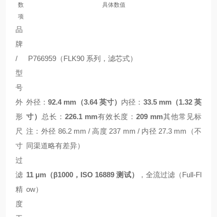
数
具体数值
项
品
牌
/
P766959（FLK90 系列，滤芯式）
型
号
外
外径：
92.4 mm（3.64 英寸）
内径：
33.5 mm（1.32 英
形
寸）
总长：
226.1 mm
有效长度：
209 mm
其他常见标
尺
注：外径 86.2 mm / 高度 237 mm / 内径 27.3 mm（不
寸
同渠道略有差异）
过
滤
11 μm（β1000，ISO 16889 测试）
，全流过滤（Full-Fl
精
ow）
度