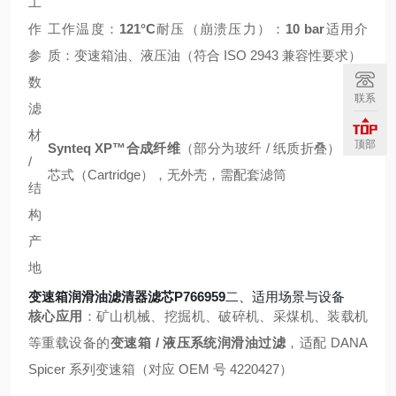
工
作
工作温度：
121°C
耐压（崩溃压力）：
10 bar
适用介
参
质：变速箱油、液压油（符合 ISO 2943 兼容性要求）
数
联系
滤
材
顶部
Synteq XP™合成纤维
（部分为玻纤 / 纸质折叠），滤
/
芯式（Cartridge），无外壳，需配套滤筒
结
构
产
地
变速箱润滑油滤清器滤芯P766959
二、适用场景与设备
核心应用
：矿山机械、挖掘机、破碎机、采煤机、装载机
等重载设备的
变速箱 / 液压系统润滑油过滤
，适配 DANA
Spicer 系列变速箱（对应 OEM 号 4220427）