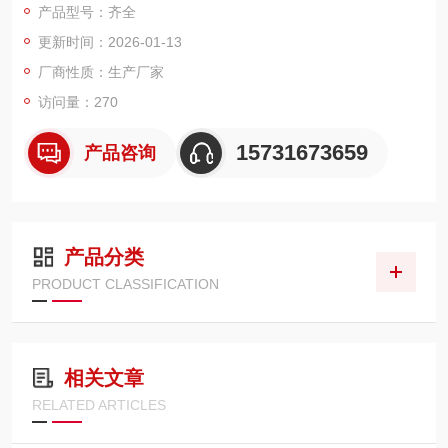
产品型号：齐全
延长变速箱的使用寿命。
更新时间：2026-01-13
提高传动效率：滤芯的过滤作用可以防止杂质进入变速箱，确保
变速箱内部的零部件正常工作，减少因油液污染导致的传动效率
厂商性质：生产厂家
下降。
访问量：270
15731673659
产品咨询
产品分类
PRODUCT CLASSIFICATION
相关文章
RELATED ARTICLES