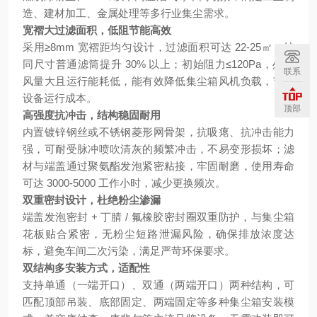
造、建材加工、金属处理等多行业集尘需求。
宽褶大过滤面积，低阻节能高效
采用≥8mm 宽褶距均匀设计，过滤面积可达 22-25㎡，较
同尺寸普通滤筒提升 30% 以上；初始阻力≤120Pa，处理
联系
风量大且运行能耗低，能有效降低集尘箱风机负载，节省
设备运行成本。
顶部
高强度抗冲击，结构稳固耐用
内置镀锌钢丝或不锈钢菱形网骨架，抗吸瘪、抗冲击能力
强，可耐受脉冲喷吹清灰的频繁冲击，不易变形损坏；滤
材与端盖通过聚氨酯发泡紧密粘接，牢固耐磨，使用寿命
可达 3000-5000 工作小时，减少更换频次。
双重密封设计，杜绝粉尘渗漏
端盖发泡密封 + 丁腈 / 氟橡胶密封圈双重防护，与集尘箱
花板贴合紧密，无粉尘短路泄漏风险，确保排放浓度达
标，避免车间二次污染，满足严苛环保要求。
双结构多安装方式，适配性
支持单通（一端开口）、双通（两端开口）两种结构，可
匹配顶部吊装、底部固定、两端固定等多种集尘箱安装模